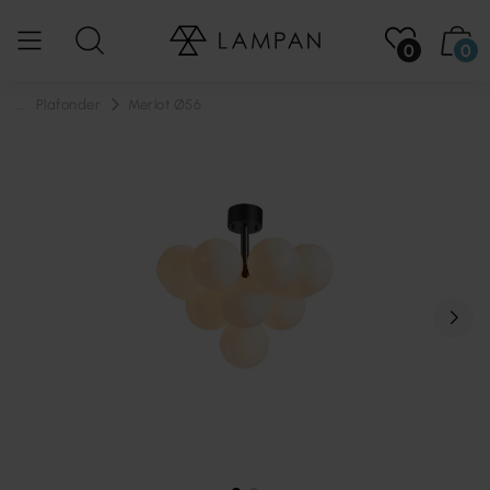
0
0
...
Plafonder
Merlot Ø56