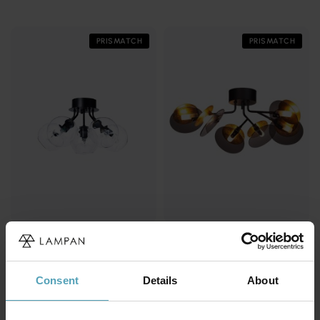
PRISMATCH
PRISMATCH
CO BANKERYD
BY RYDÉNS
Tage Ø50 plafond
Turno 70cm plafond
1 864 kr
2 549 kr
Rek. 2 599 kr
Rek. 3 625 kr
Consent
Details
About