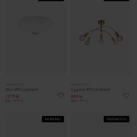
MARKSLÖJD
MARKSLÖJD
Mist Ø55 plafond
Cygnus Ø70 plafond
1 279 kr
859 kr
Rek. 1 699 kr
Rek. 1 199 kr
KAMPANJ
PRISMATCH