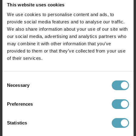
KAMPANJ
KAMPANJ
This website uses cookies
We use cookies to personalise content and ads, to
provide social media features and to analyse our traffic.
We also share information about your use of our site with
our social media, advertising and analytics partners who
may combine it with other information that you’ve
provided to them or that they’ve collected from your use
of their services.
Consent
Necessary
Selection
LUCIDE
LUCIDE
Vulcan Ø35 plafond
Ruben 80cm plafond
1 367 kr
1 335 kr
Rek. 1 709 kr
Rek. 1 669 kr
Preferences
Statistics
Andra köpte även