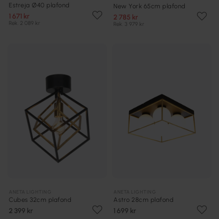
Estreja Ø40 plafond
New York 65cm plafond
1 671 kr
2 785 kr
Rek. 2 089 kr
Rek. 3 979 kr
ANETA LIGHTING
ANETA LIGHTING
Cubes 32cm plafond
Astro 28cm plafond
2 399 kr
1 699 kr