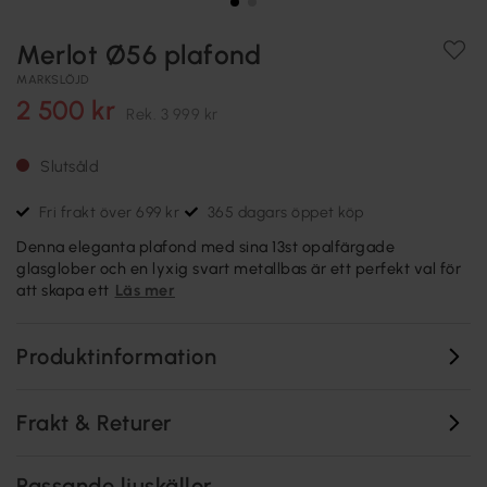
Merlot Ø56 plafond
MARKSLÖJD
2 500 kr
Rek.
3 999 kr
Slutsåld
Fri frakt över 699 kr
365 dagars öppet köp
Denna eleganta plafond med sina 13st opalfärgade
glasglober och en lyxig svart metallbas är ett perfekt val för
att skapa ett
Läs mer
Produktinformation
Frakt & Returer
Passande ljuskällor