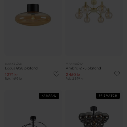
MARKSLÖJD
MARKSLÖJD
Locus Ø28 plafond
Ambra Ø75 plafond
1 274 kr
2 450 kr
Rek. 1 699 kr
Rek. 2 899 kr
KAMPANJ
PRISMATCH