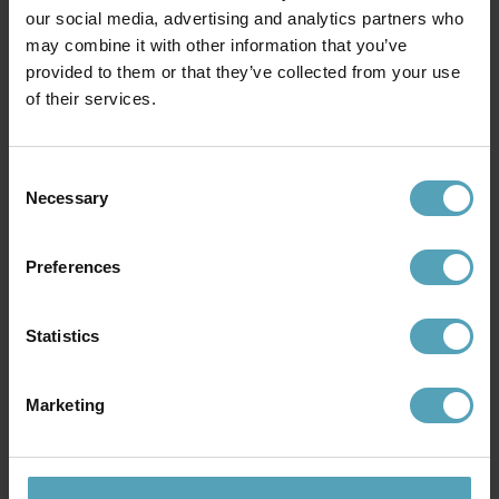
our social media, advertising and analytics partners who
may combine it with other information that you’ve
provided to them or that they’ve collected from your use
ANETA LIGHTING
ANETA LIGHTING
of their services.
Picasso 23cm
Miro 40cm
397 kr
922 kr
Rek. 529 kr
Rek. 1 229 kr
Consent
Necessary
Selection
PRISMATCH
Preferences
Statistics
Marketing