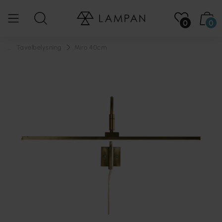
0
0
...
Tavelbelysning
Miro 40cm