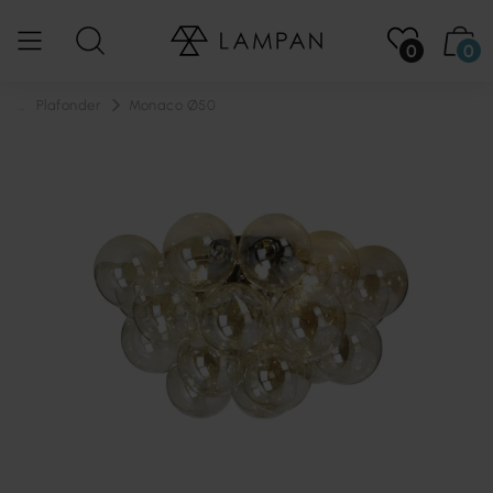
0
0
...
Plafonder
Monaco Ø50