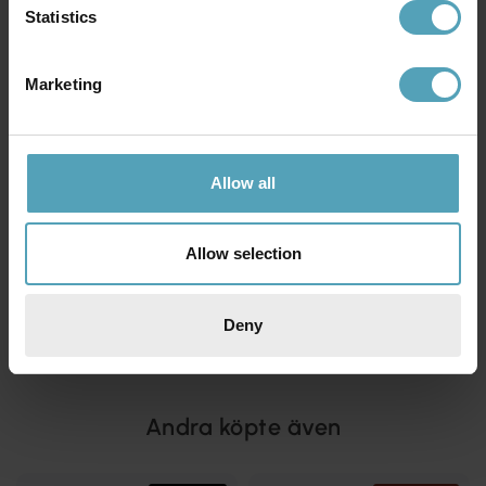
Statistics
Marketing
Allow all
Allow selection
GLOBO LIGHTING
GLOBEN LIGHTING
Gorley Ø32 plafond
Jackson Ø28 plafond
1 959 kr
1 520 kr
Deny
Rek. 2 099 kr
Andra köpte även