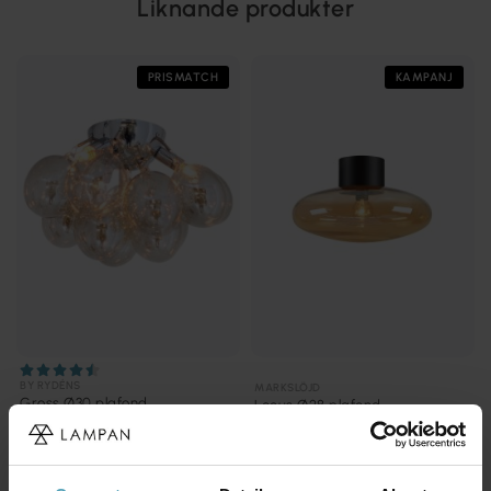
Liknande produkter
PRISMATCH
KAMPANJ
BY RYDÉNS
MARKSLÖJD
Gross Ø30 plafond
Locus Ø28 plafond
1 183 kr
1 274 kr
Rek. 1 995 kr
Rek. 1 699 kr