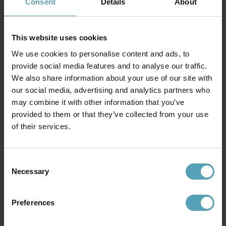
Consent
Details
About
KAMPANJ
This website uses cookies
We use cookies to personalise content and ads, to
provide social media features and to analyse our traffic.
We also share information about your use of our site with
our social media, advertising and analytics partners who
may combine it with other information that you’ve
provided to them or that they’ve collected from your use
of their services.
LUCIDE
GLOBO LIGHTING
Menga Ø40 plafond
Giuseppe Ø28 plafond
Consent
Necessary
1 319 kr
919 kr
Selection
Rek. 1 649 kr
Preferences
PRISMATCH