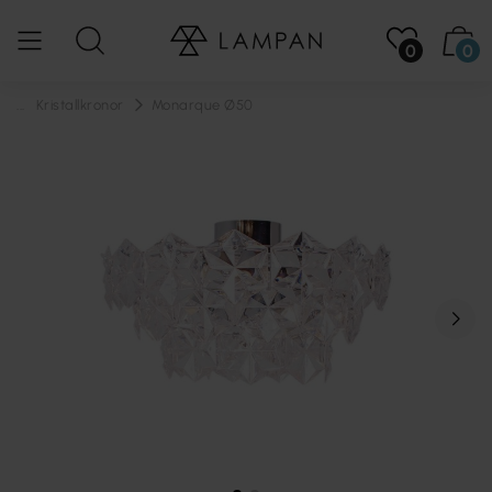
0
0
...
Kristallkronor
Monarque Ø50