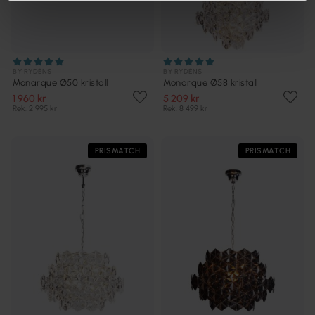
BY RYDÉNS
BY RYDÉNS
Monarque Ø50 kristall
Monarque Ø58 kristall
1 960 kr
5 209 kr
Rek. 2 995 kr
Rek. 8 499 kr
PRISMATCH
PRISMATCH