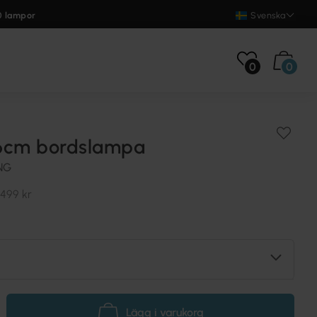
0 lampor
Svenska
0
0
6cm bordslampa
NG
499 kr
Lägg i varukorg