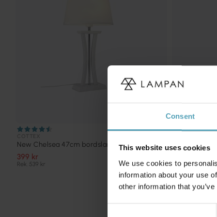
Consent
COTTEX
NORDIC LIGHTI
New Chelsea 47cm bordslampa
Palizzo 33cm
This website uses cookies
399 kr
224 kr
We use cookies to personalis
Rek. 539 kr
Rek. 299 kr
information about your use of
other information that you’ve
Consent