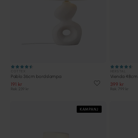
COTTEX
HERSTAL
Pablo 36cm bordslampa
Vienda 48cm
191 kr
399 kr
Rek. 239 kr
Rek. 799 kr
KAMPANJ