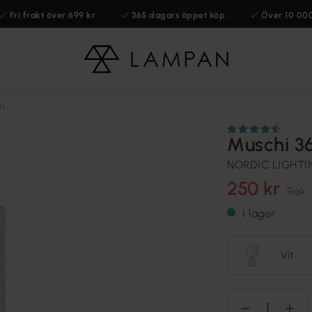
Fri frakt över 699 kr
365 dagars öppet köp
Över 10 00
m
Muschi 3
NORDIC LIGHTI
250 kr
Rek.
I lager
Vit