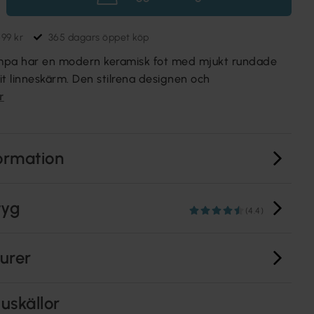
699 kr
365 dagars öppet köp
mpa har en modern keramisk fot med mjukt rundade
it linneskärm. Den stilrena designen och
r
ormation
tyg
(4.4)
turer
uskällor