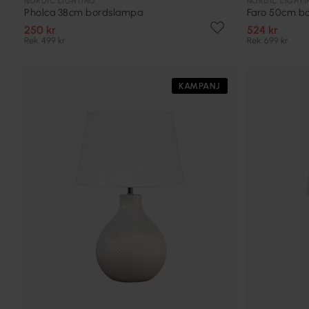
NORDIC LIGHTING
NORDIC LIGHTI
Pholca 38cm bordslampa
Faro 50cm b
250 kr
524 kr
Rek. 499 kr
Rek. 699 kr
KAMPANJ