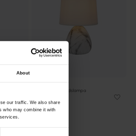
About
LUCIDE
a
Marmo 25cm bordslampa
129 kr
se our traffic. We also share
Rek. 209 kr
ers who may combine it with
 services.