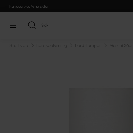
Kundservice
Mina sidor
Startsida
Bordsbelysning
Bordslampor
Muschi 36c