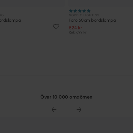
NG
NORDIC LIGHTING
bordslampa
Faro 50cm bordslampa
524 kr
Rek. 699 kr
Över 10 000 omdömen