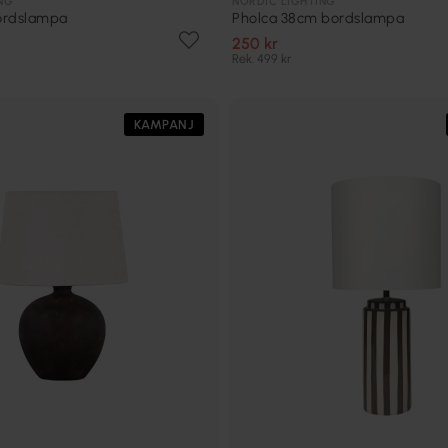
NG
NORDIC LIGHTING
ordslampa
Pholca 38cm bordslampa
250 kr
Rek. 499 kr
KAMPANJ