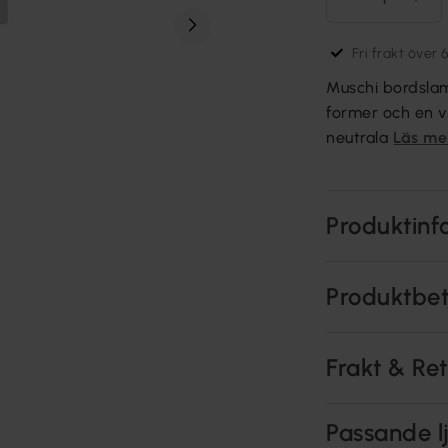
Fri frakt över 
Muschi bordsla
former och en v
neutrala
Läs me
Produktinf
Produktbe
Frakt & Re
Passande lj