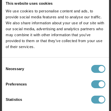
This website uses cookies
We use cookies to personalise content and ads, to
provide social media features and to analyse our traffic.
KONSTSMIDE
NORDIC LIGHTING
Modena II utelampa
Onsala utelampa
We also share information about your use of our site with
279 kr
399 kr
our social media, advertising and analytics partners who
Rek. 559 kr
Rek. 599 kr
may combine it with other information that you’ve
provided to them or that they’ve collected from your use
KAMPANJ
KAMPANJ
of their services.
Consent
Necessary
Selection
Preferences
Statistics