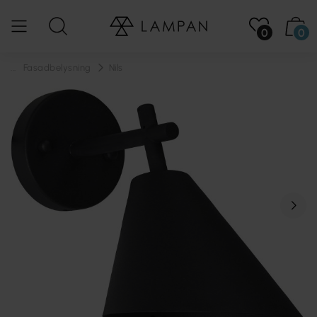
0
0
...
Fasadbelysning
Nils