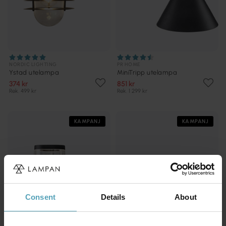
NORDIC LIGHTING
PR HOME
Ystad utelampa
MiniTripp utelampa
374 kr
851 kr
Rek. 499 kr
Rek. 1 299 kr
KAMPANJ
KAMPANJ
Consent
Details
About