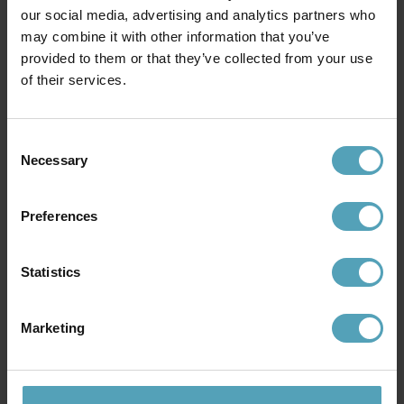
our social media, advertising and analytics partners who
may combine it with other information that you’ve
provided to them or that they’ve collected from your use
UNISON
UNISON
of their services.
No cable portabel
No cable 16cm portabel
159 kr
159 kr
Rek. 199 kr
Rek. 199 kr
Consent
Necessary
Selection
KAMPANJ
KAMPANJ
Preferences
Statistics
Marketing