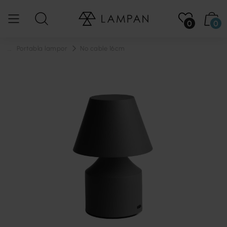
0
0
...
Portabla lampor
No cable 16cm