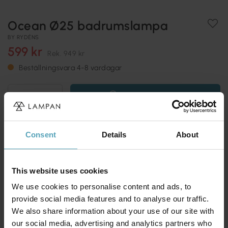
Ocean Ø25 badrumslampa
BY RYDÉNS
599 kr
Rek.
949 kr
Beställningsvara 4-8 vardagar
Lägg i varukorg
Fri frakt över 699 kr
365 dagars öppet köp
Consent
Details
About
Behöver du en neutral och klassisk plafond? Isåfall faller valet
lätt på Ocean som är en glasplafond i vitt matt
Läs mer
This website uses cookies
Produktinformation
We use cookies to personalise content and ads, to
provide social media features and to analyse our traffic.
We also share information about your use of our site with
Frakt & Returer
our social media, advertising and analytics partners who