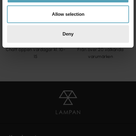
1-2 vardagar (lagerförda
Returnera om du inte skulle
varor)
vara nöjd med ditt köp
Allow selection
Deny
KUNDTJÄNST
10 000 LAMPOR
Chatt öppen vardagar kl. 10-
Från över 20 välkända
15
varumärken