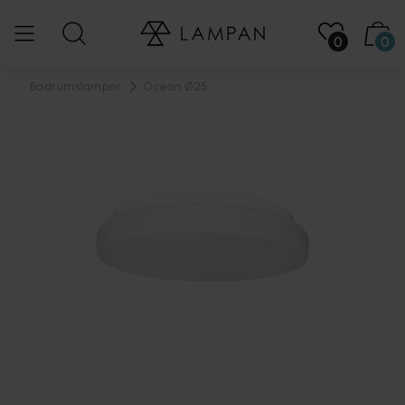
0
0
...
Badrumslampor
Ocean Ø25