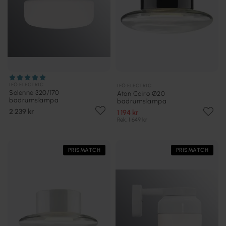
IFÖ ELECTRIC
IFÖ ELECTRIC
Solenne 320/170
Aton Cairo Ø20
badrumslampa
badrumslampa
2 239 kr
1 194 kr
Rek. 1 649 kr
PRISMATCH
PRISMATCH