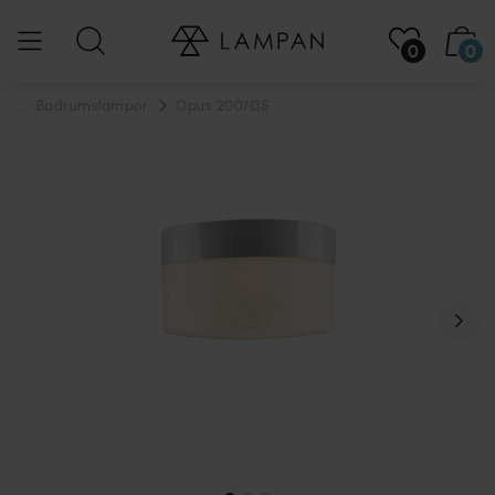
0
0
...
Badrumslampor
Opus 200/135