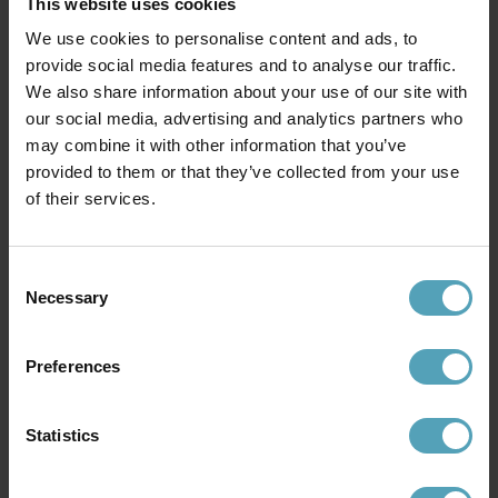
This website uses cookies
We use cookies to personalise content and ads, to
provide social media features and to analyse our traffic.
We also share information about your use of our site with
our social media, advertising and analytics partners who
may combine it with other information that you’ve
provided to them or that they’ve collected from your use
of their services.
LUCIDE
IFÖ ELECTRIC
Fresh Ø27 badrumslampa
Aton Cairo Ø20
badrumslampa
495 kr
1 070 kr
Rek. 619 kr
Consent
Rek. 1 479 kr
Necessary
Selection
Preferences
Andra köpte även
Statistics
PRISMATCH
PRISMATCH