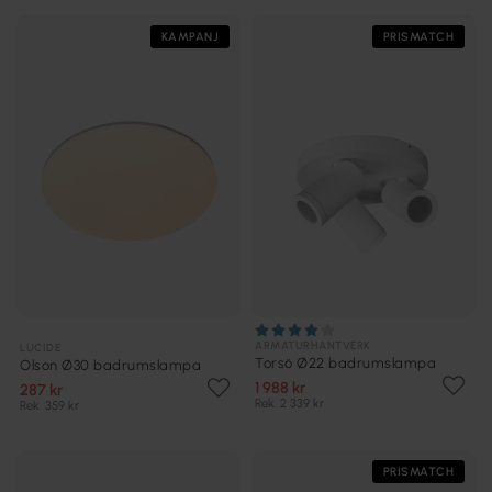
KAMPANJ
PRISMATCH
ARMATURHANTVERK
LUCIDE
Torsö Ø22 badrumslampa
Olson Ø30 badrumslampa
1 988 kr
287 kr
Rek. 2 339 kr
Rek. 359 kr
PRISMATCH