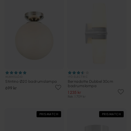
MARKSLÖJD
IFÖ ELECTRIC
Stintino Ø20 badrumslampa
Bernadotte Dubbel 30cm
badrumslampa
699 kr
1 235 kr
Rek. 1 709 kr
PRISMATCH
PRISMATCH