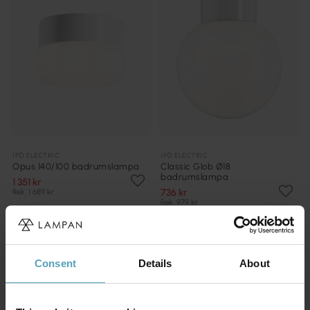
IFÖ ELECTRIC
IFÖ ELECTRIC
Opus 140/100 badrumslampa
Classic Glob Ø18
badrumslampa
1 351 kr
736 kr
Rek. 1 689 kr
Rek. 979 kr
KAMPANJ
PRISMATCH
Consent
Details
About