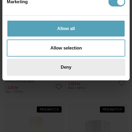
Marketing
Allow all
Allow selection
Deny
IFÖ ELECTRIC
IFÖ ELECTRIC
Bernadotte Dubbel 30cm
Opus 140/100 badrumslampa
badrumslampa
1 351 kr
1 235 kr
Rek. 1 689 kr
Rek. 1 709 kr
PRISMATCH
PRISMATCH