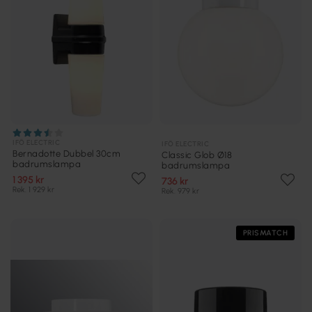
IFÖ ELECTRIC
IFÖ ELECTRIC
Bernadotte Dubbel 30cm
Classic Glob Ø18
badrumslampa
badrumslampa
1 395 kr
736 kr
Rek. 1 929 kr
Rek. 979 kr
PRISMATCH