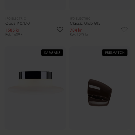
IFÖ ELECTRIC
IFÖ ELECTRIC
Opus 140/170
Classic Glob Ø15
1 585 kr
784 kr
Rek. 1 609 kr
Rek. 1 079 kr
KAMPANJ
PRISMATCH