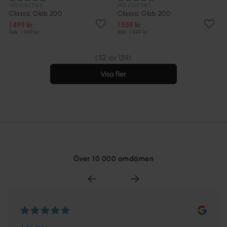
IFÖ ELECTRIC
IFÖ ELECTRIC
Classic Glob 200
Classic Glob 200
1 499 kr
1 559 kr
Rek. 1 949 kr
Rek. 1 949 kr
(52 av 139)
Visa fler
Över 10 000 omdömen