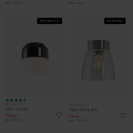
Rek. 1 109 kr
Rek. 699 kr
PRISMATCH
KAMPANJ
IFÖ ELECTRIC
IFÖ ELECTRIC
Ohm 100/110
Open Klara Ø15
779 kr
714 kr
Rek. 869 kr
Rek. 1 099 kr