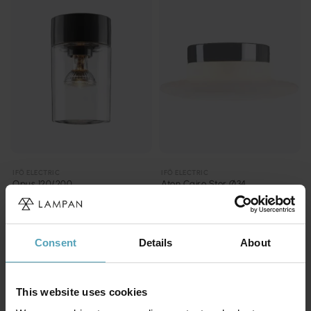
IFÖ ELECTRIC
IFÖ ELECTRIC
Opus 120/200
Aton Cairo Stor Ø34
1 123 kr
1 930 kr
Rek. 1 339 kr
Rek. 2 669 kr
Consent
Details
About
PRISMATCH
PRISMATCH
This website uses cookies