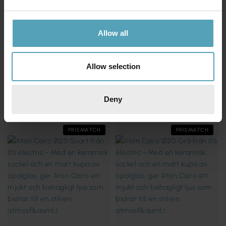
Allow all
Allow selection
IFÖ ELECTRIC
IFÖ ELECTRIC
Aton Cairo Ø20
Aton Cairo Ø20
1 205 kr
1 070 kr
Deny
Rek. 1 649 kr
Rek. 1 479 kr
PRISMATCH
PRISMATCH