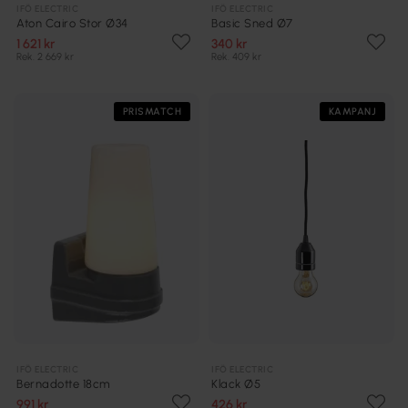
IFÖ ELECTRIC
IFÖ ELECTRIC
Aton Cairo Stor Ø34
Basic Sned Ø7
1 621 kr
340 kr
Rek. 2 669 kr
Rek. 409 kr
PRISMATCH
KAMPANJ
IFÖ ELECTRIC
IFÖ ELECTRIC
Bernadotte 18cm
Klack Ø5
991 kr
426 kr