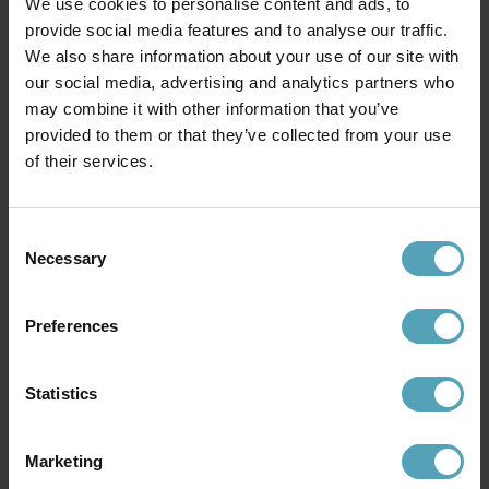
We use cookies to personalise content and ads, to
provide social media features and to analyse our traffic.
We also share information about your use of our site with
our social media, advertising and analytics partners who
may combine it with other information that you’ve
provided to them or that they’ve collected from your use
of their services.
IFÖ ELECTRIC
IFÖ ELECTRIC
Aton Cairo Stor Ø34
Aton Cairo Ø20
Consent
1 707 kr
1 194 kr
Necessary
Selection
Rek. 2 359 kr
Rek. 1 649 kr
Preferences
PRISMATCH
PRISMATCH
Statistics
Marketing