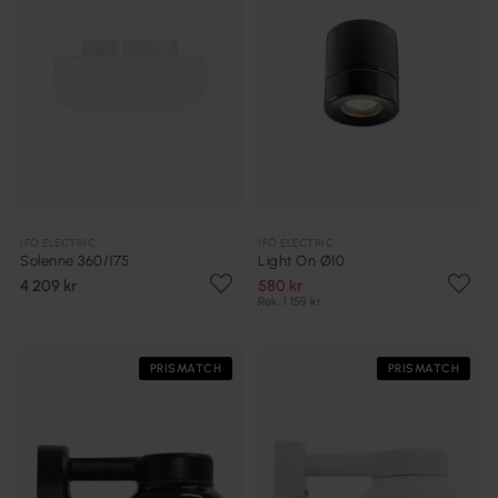
IFÖ ELECTRIC
IFÖ ELECTRIC
Solenne 360/175
Light On Ø10
4 209 kr
580 kr
Rek. 1 159 kr
PRISMATCH
PRISMATCH