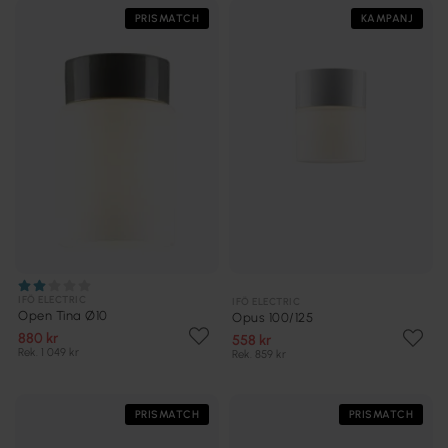
PRISMATCH
KAMPANJ
IFÖ ELECTRIC
IFÖ ELECTRIC
Open Tina Ø10
Opus 100/125
880 kr
558 kr
Rek. 1 049 kr
Rek. 859 kr
PRISMATCH
PRISMATCH