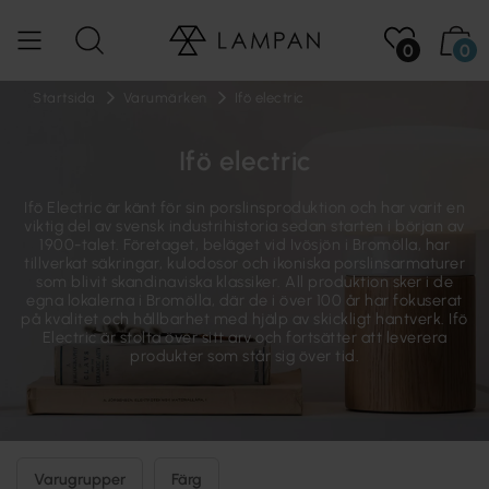
0
0
Startsida
Varumärken
Ifö electric
Ifö electric
Ifö Electric är känt för sin porslinsproduktion och har varit en
viktig del av svensk industrihistoria sedan starten i början av
1900-talet. Företaget, beläget vid Ivösjön i Bromölla, har
tillverkat säkringar, kulodosor och ikoniska porslinsarmaturer
som blivit skandinaviska klassiker. All produktion sker i de
egna lokalerna i Bromölla, där de i över 100 år har fokuserat
på kvalitet och hållbarhet med hjälp av skickligt hantverk. Ifö
Electric är stolta över sitt arv och fortsätter att leverera
produkter som står sig över tid.
Varugrupper
Färg