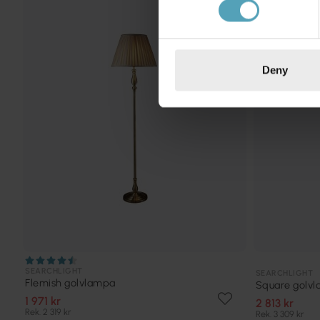
KAMPANJ
Deny
SEARCHLIGHT
SEARCHLIGHT
Flemish golvlampa
Square golv
1 971 kr
2 813 kr
Rek. 2 319 kr
Rek. 3 309 kr