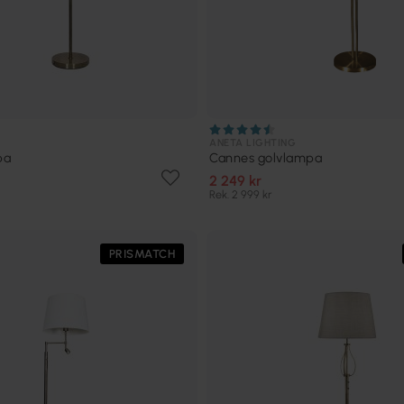
ANETA LIGHTING
pa
Cannes golvlampa
2 249 kr
Rek. 2 999 kr
PRISMATCH