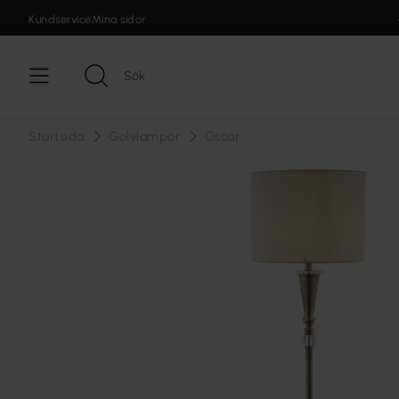
Kundservice
Mina sidor
Startsida
Golvlampor
Oscar