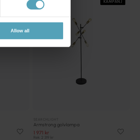
KAMPANJ
KAMPANJ
Allow all
SEARCHLIGHT
Armstrong golvlampa
1 971 kr
Rek. 2 319 kr