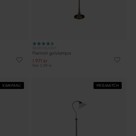
SEARCHLIGHT
Flemish golvlampa
1 971 kr
Rek. 2 319 kr
KAMPANJ
PRISMATCH