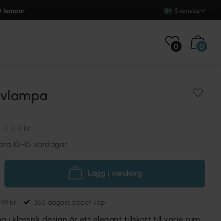
0 lampor
Svenska
0
0
lvlampa
.
2 319 kr
ara 10-15 vardagar
Lägg i varukorg
699 kr
365 dagars öppet köp
i klassisk design är ett elegant tillskott till varje rum.