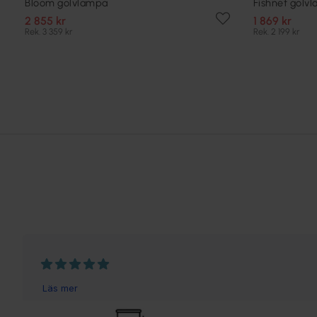
Bloom golvlampa
Fishnet golv
2 855 kr
1 869 kr
Rek. 3 359 kr
Rek. 2 199 kr