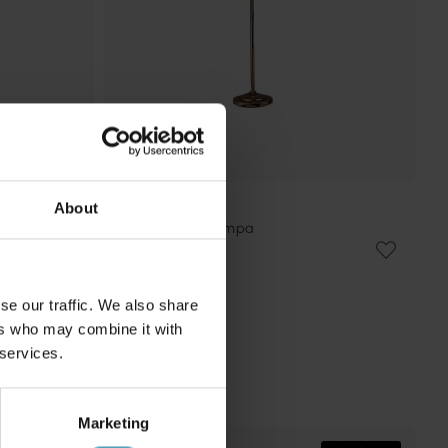
About
SEARCHLIGHT
Adjustable golvlampa
1 099 kr
Rek. 1 349 kr
se our traffic. We also share
ers who may combine it with
 services.
Marketing