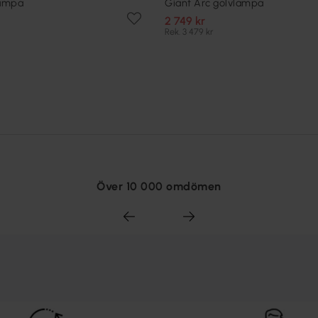
lampa
Giant Arc golvlampa
2 749 kr
Rek. 3 479 kr
Över 10 000 omdömen