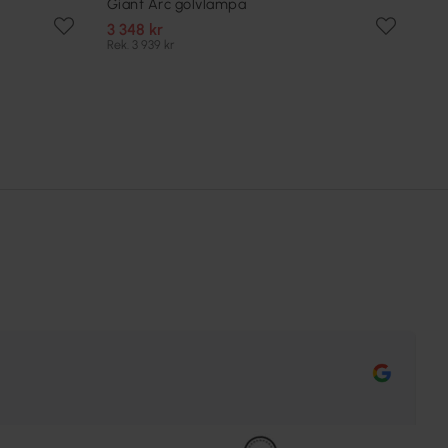
Giant Arc golvlampa
3 348 kr
Rek. 3 939 kr