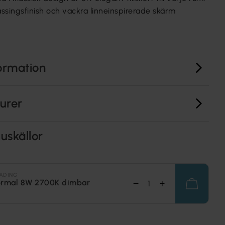
ssingsfinish och vackra linneinspirerade skärm
ormation
turer
uskällor
ADING
ormal 8W 2700K dimbar