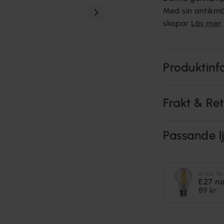
Med sin antikmä
skapar
Läs mer
Produktinf
Frakt & Re
Passande lj
STAR TR
E27 n
89 kr