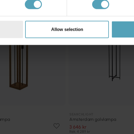
KAMPANJ
Allow selection
SEARCHLIGHT
lampa
Amsterdam golvlampa
3 646 kr
Rek. 4 289 kr