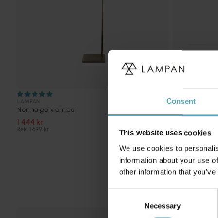
Consent
LAMPAN
BY RYDÉNS
Nonna golvlampa
Orlando gol
1 444 kr
1 695 kr
Rek. 1 699 kr
Rek. 2 599 kr
This website uses cookies
We use cookies to personalis
information about your use of
other information that you’ve
Consent
Necessary
Selection