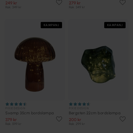
249 kr
279 kr
Rek. 349 kr
Rek. 349 kr
KAMPANJ
KAMPANJ
PIXIE DESIGN
PIXIE DESIGN
Svamp 35cm bordslampa
Bergsten 22cm bordslampa
379 kr
200 kr
Rek. 599 kr
Rek. 299 kr