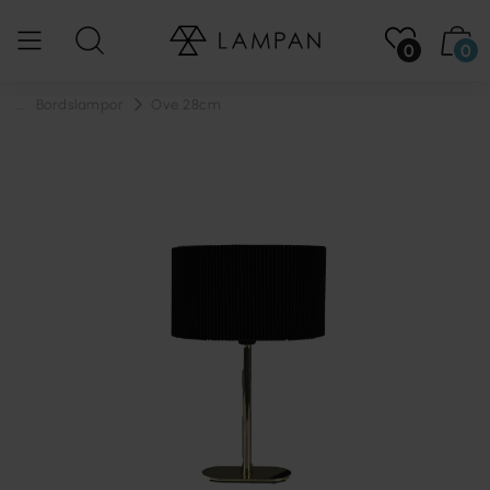
0
0
...
Bordslampor
Ove 28cm