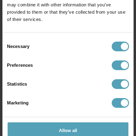
may combine it with other information that you’ve
LIGHT & LIVING
LIGHT & LIVING
Monkey 23cm bordslampa
provided to them or that they’ve collected from your use
Adeta 26cm bordslampa
549 kr
999 kr
of their services.
Consent
Necessary
Selection
Andra köpte även
Preferences
Statistics
Marketing
Allow all