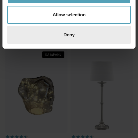
Allow selection
PIXIE DESIGN
PIXIE DESIGN
Äpple 22cm bordslampa
Katt 22cm bordslampa
299 kr
349 kr
Deny
KAMPANJ