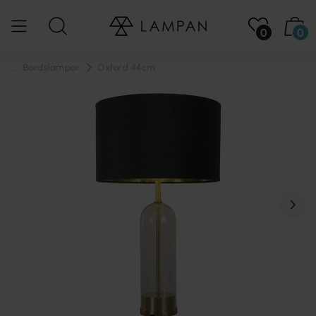
0
0
...
Bordslampor
Oxford 44cm