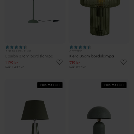
ANETA LIGHTING
COTTEX
Epsilon 37cm bordslampa
Kiera 35cm bordslampa
1 199 kr
719 kr
Rek. 1 409 kr
Rek. 899 kr
PRISMATCH
PRISMATCH