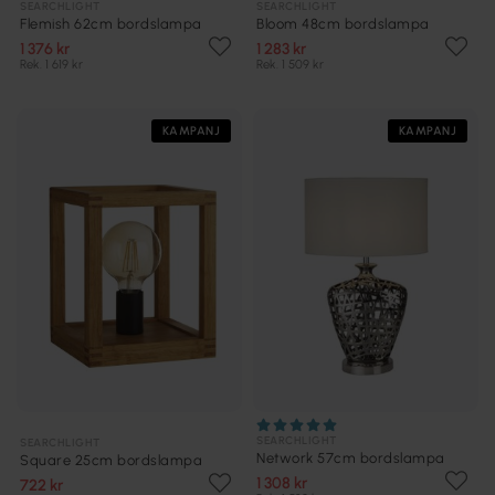
SEARCHLIGHT
SEARCHLIGHT
Flemish 62cm bordslampa
Bloom 48cm bordslampa
1 376 kr
1 283 kr
Rek. 1 619 kr
Rek. 1 509 kr
KAMPANJ
KAMPANJ
SEARCHLIGHT
SEARCHLIGHT
Network 57cm bordslampa
Square 25cm bordslampa
1 308 kr
722 kr