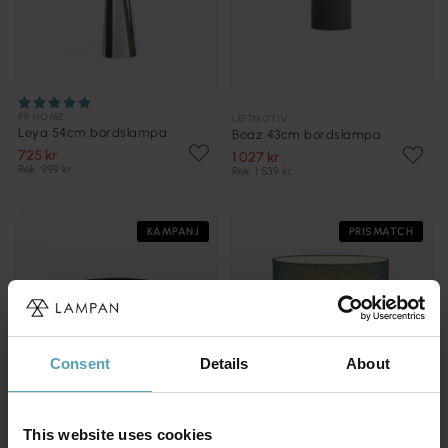
PR HOME
LEITMOTIV
Leya 54cm bordslampa
Boaz 43cm bordslampa
725 kr
1 027 kr
Rek. 999 kr
Rek. 1 539 kr
KAMPANJ
PRISMATCH
Consent
Details
About
This website uses cookies