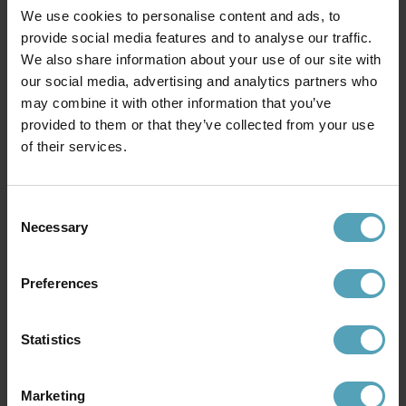
We use cookies to personalise content and ads, to
provide social media features and to analyse our traffic.
We also share information about your use of our site with
GLOBO LIGHTING
SEARCHLIGHT
Sofia 50cm bordslampa
Oxford 44cm bordslampa
our social media, advertising and analytics partners who
879 kr
1 376 kr
may combine it with other information that you’ve
Rek. 1 269 kr
Rek. 1 619 kr
provided to them or that they’ve collected from your use
of their services.
Andra köpte även
Consent
Necessary
Selection
KAMPANJ
KAMPANJ
Preferences
Statistics
Marketing