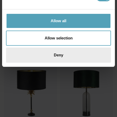
Allow all
SEARCHLIGHT
SEARCHLIGHT
Pedestal 50cm bordslampa
Monkey 40cm bordslampa
Allow selection
1 674 kr
985 kr
Rek. 1 969 kr
Rek. 1 159 kr
Deny
KAMPANJ
KAMPANJ