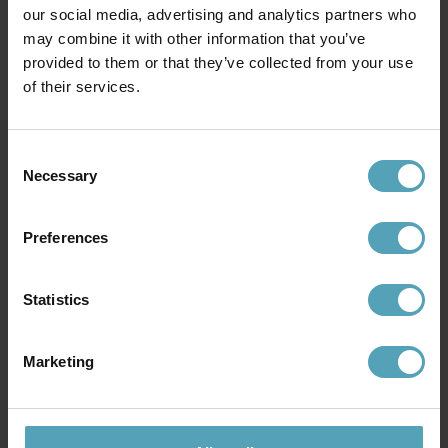
our social media, advertising and analytics partners who
may combine it with other information that you’ve
provided to them or that they’ve collected from your use
COTTEX
COTTEX
of their services.
Rosanna 30cm bordslampa
Kiera 35cm bordslampa
463 kr
719 kr
Rek. 579 kr
Rek. 899 kr
Consent
Necessary
Selection
Andra köpte även
Preferences
KAMPANJ
KAMPANJ
Statistics
Marketing