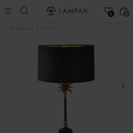
0
0
...
Bordslampor
Palm 45cm