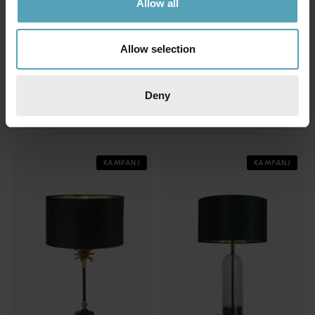
Allow all
Allow selection
SEARCHLIGHT
SEARCHLIGHT
Deny
Pedestal 50cm bordslampa
Monkey 40cm bordslampa
1 674 kr
985 kr
Rek. 1 969 kr
Rek. 1 159 kr
KAMPANJ
KAMPANJ