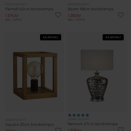
SEARCHLIGHT
SEARCHLIGHT
Flemish 62cm bordslampa
Bloom 48cm bordslampa
1 376 kr
1 283 kr
Rek. 1 619 kr
Rek. 1 509 kr
KAMPANJ
KAMPANJ
SEARCHLIGHT
SEARCHLIGHT
Network 57cm bordslampa
Square 25cm bordslampa
1 308 kr