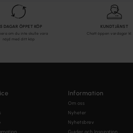
65 DAGAR ÖPPET KÖP
KUNDTJÄNST
nera om du inte skulle vara
Chatt öppen vardagar kl. 
nöjd med ditt köp
ice
Information
Om oss
s
Nyheter
o
Nyhetsbrev
lamation
Guider och Inspiration