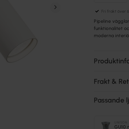
Fri frakt över 
Pipeline väggla
funktionalitet 
moderna interiö
Produktinf
Frakt & Re
Passande lj
UNISON
GU10 