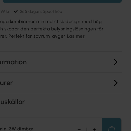
699 kr
365 dagars öppet köp
mpa kombinerar minimalistisk design med hög
och skapar den perfekta belysningslösningen för
rer. Perfekt för sovrum, avger
Läs mer
ormation
turer
uskällor
mini 3W dimbar