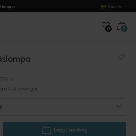
0 lampor
Svenska
0
0
läslampa
799 kr
vara 4-8 vardagar
it
Lägg i varukorg