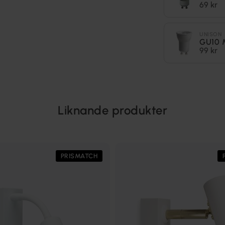
69 kr
UNISON
GU10 
99 kr
Liknande produkter
PRISMATCH