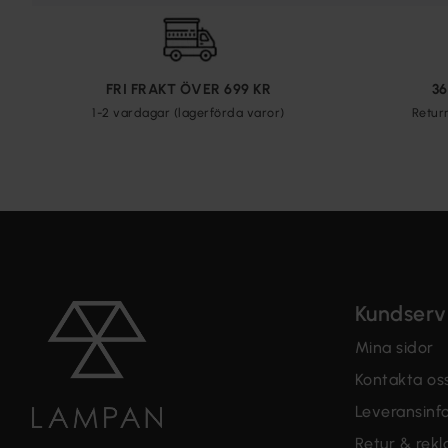
FRI FRAKT ÖVER 699 KR
3
1-2 vardagar (lagerförda varor)
Retur
Kundserv
Mina sidor
Kontakta os
Leveransinf
Retur & rek