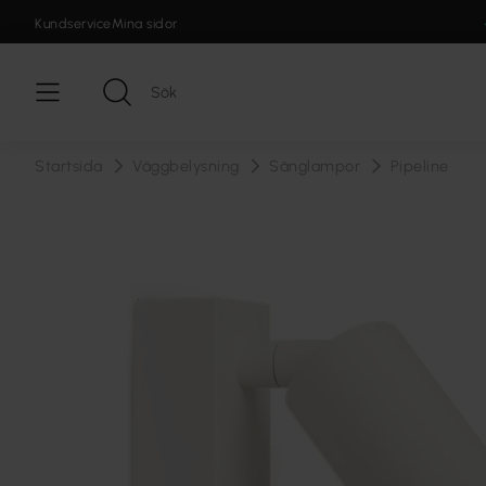
Kundservice
Mina sidor
Startsida
Väggbelysning
Sänglampor
Pipeline