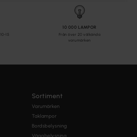
10 000 LAMPOR
10-15
Från över 20 välkända
varumärken
Sortiment
Varumärken
Taklampor
Bordsbelysning
Väggbelysning