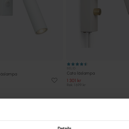
BELID
Cato läslampa
 läslampa
1 301 kr
Rek. 1 699 kr
Andra köpte även
Details