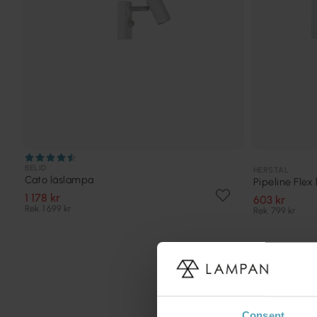
BELID
HERSTAL
Cato läslampa
Pipeline Flex
1 178 kr
603 kr
Rek. 1 699 kr
Rek. 799 kr
Consent