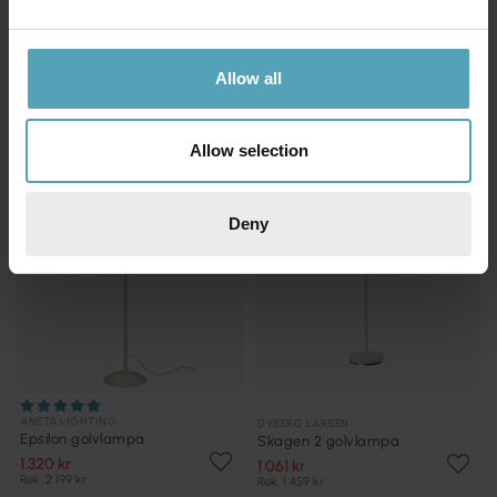
Comet golvlampa
Gusto golvlampa
999 kr
849 kr
Rek. 1 549 kr
Rek. 1 299 kr
Allow all
PRISMATCH
PRISMATCH
Allow selection
Deny
ANETA LIGHTING
DYBERG LARSEN
Epsilon golvlampa
Skagen 2 golvlampa
1 320 kr
1 061 kr
Rek. 2 199 kr
Rek. 1 459 kr