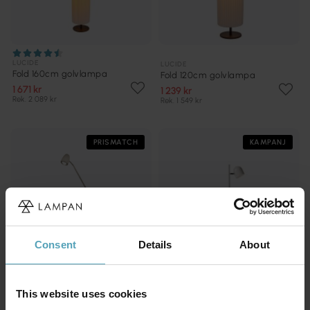
LUCIDE
LUCIDE
Fold 160cm golvlampa
Fold 120cm golvlampa
1 671 kr
1 239 kr
Rek. 2 089 kr
Rek. 1 549 kr
PRISMATCH
KAMPANJ
Consent
Details
About
This website uses cookies