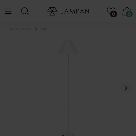
0
0
...
Golvlampor
Pulp