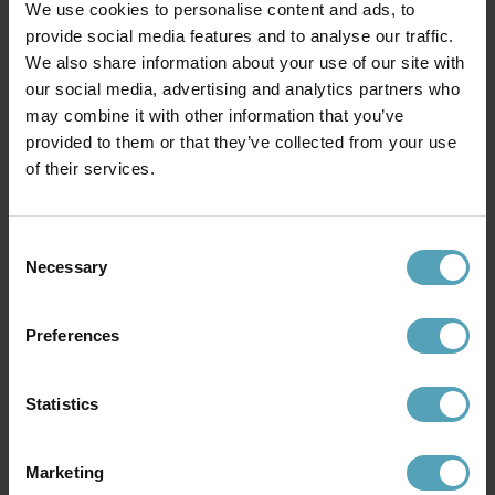
We use cookies to personalise content and ads, to
provide social media features and to analyse our traffic.
ANETA LIGHTING
LUCIDE
Sandnes 1 golvlampa
We also share information about your use of our site with
Skanska golvlampa
729 kr
1 735 kr
our social media, advertising and analytics partners who
Rek. 1 299 kr
Rek. 2 169 kr
may combine it with other information that you’ve
provided to them or that they’ve collected from your use
of their services.
KAMPANJ
PRISMATCH
Consent
Necessary
Selection
Preferences
Statistics
Marketing
LUCIDE
ANETA LIGHTING