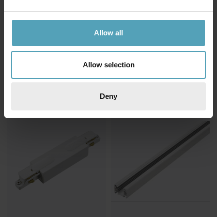
Allow all
BELID
BELID
Tyson spotlight
Tyson spotlight
709 kr
799 kr
Allow selection
Rek. 999 kr
Rek. 999 kr
Deny
PRISMATCH
PRISMATCH