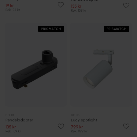
19 kr
135 kr
Rek. 24 kr
Rek. 159 kr
PRISMATCH
PRISMATCH
BELID
BELID
Pendeladapter
Lucy spotlight
135 kr
799 kr
Rek. 159 kr
Rek. 999 kr