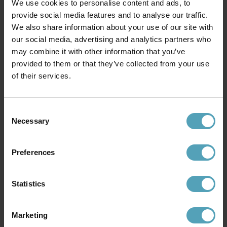
We use cookies to personalise content and ads, to
provide social media features and to analyse our traffic.
BELID
BELID
We also share information about your use of our site with
Enkel matningsdel (GB11-3)
L-koppling (utv.jord)
our social media, advertising and analytics partners who
84 kr
220 kr
Rek. 99 kr
Rek. 259 kr
may combine it with other information that you’ve
provided to them or that they’ve collected from your use
of their services.
Andra köpte även
Consent
Necessary
Selection
PRISMATCH
PRISMATCH
Preferences
Statistics
Marketing