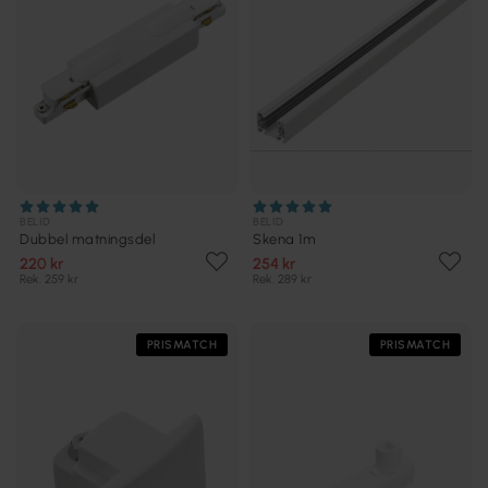
BELID
BELID
Dubbel matningsdel
Skena 1m
220 kr
254 kr
Rek. 259 kr
Rek. 289 kr
PRISMATCH
PRISMATCH