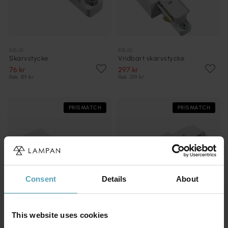
BELID
BELID
Skarvstycke
Vridbart skarvstycke
76 kr
297 kr
Rek. 89 kr
Rek. 319 kr
PRISMATCH
PRISMATCH
Consent
Details
About
This website uses cookies