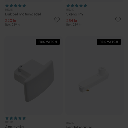
BELID
BELID
Dubbel matningsdel
Skena 1m
220 kr
254 kr
Rek. 259 kr
Rek. 289 kr
PRISMATCH
PRISMATCH
BELID
BELID
Ändstycke
Pendeladapter