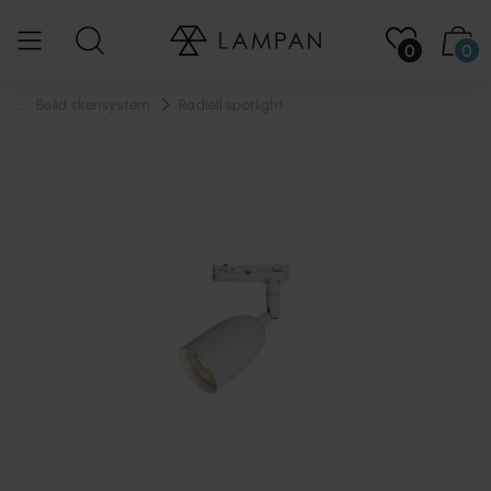
0
0
...
Belid skensystem
Radiell spotlight