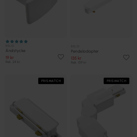
BELID
BELID
Ändstycke
Pendeladapter
19 kr
135 kr
Rek. 24 kr
Rek. 159 kr
PRISMATCH
PRISMATCH