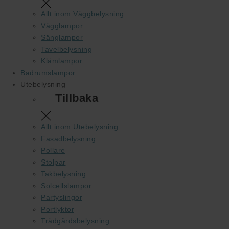
Allt inom Väggbelysning
Vägglampor
Sänglampor
Tavelbelysning
Klämlampor
Badrumslampor
Utebelysning
Tillbaka
Allt inom Utebelysning
Fasadbelysning
Pollare
Stolpar
Takbelysning
Solcellslampor
Partyslingor
Portlyktor
Trädgårdsbelysning