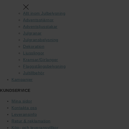
Allt inom Julbelysning
Adventsstjärnor
Adventsljusstakar
Julgranar
Julgransbelysning
Dekoration
Ljusslingor
Kransar/Girlanger
Flaggstångsbelysning
Jultillbehör
Kampanjer
KUNDSERVICE
Mina sidor
Kontakta oss
Leveransinfo
Retur & reklamation
Köp- och leveransvillkor