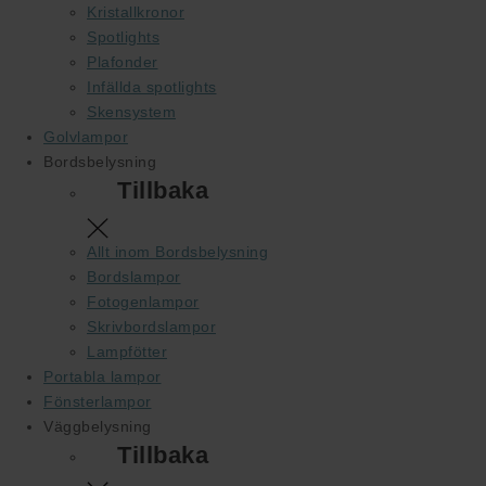
Kristallkronor
Spotlights
Plafonder
Infällda spotlights
Skensystem
Golvlampor
Bordsbelysning
Tillbaka
Allt inom Bordsbelysning
Bordslampor
Fotogenlampor
Skrivbordslampor
Lampfötter
Portabla lampor
Fönsterlampor
Väggbelysning
Tillbaka