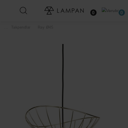
0
0
...
Takpendlar
Ray Ø45