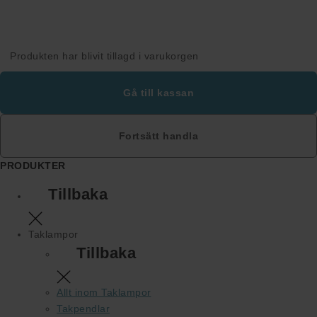
Lampan Sweden AB (559481-7032) © 1980-2026 Copyright
Stora Räppevägen 60, 352 74 VÄXJÖ, Sverige
Produkten har blivit tillagd i varukorgen
Gå till kassan
Fortsätt handla
PRODUKTER
Tillbaka
Taklampor
Tillbaka
Allt inom Taklampor
Takpendlar