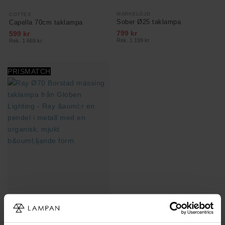
MARKSLÖJD
COTTEX
Sober Ø25 taklampa
Capella 70cm taklampa
799 kr
599 kr
Rek. 1 199 kr
Rek. 1 669 kr
PRISMATCH
GLOBEN LIGHTING
Ray Ø70 taklampa