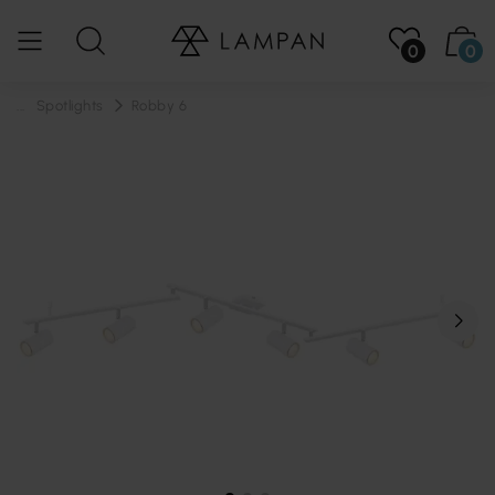
0
0
...
Spotlights
Robby 6