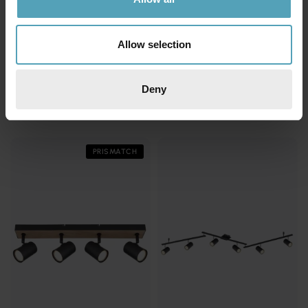
Allow selection
GLOBO LIGHTING
GLOBO LIGHTING
Robby 6 spotlight
Robby 6 spotlight
Deny
1 113 kr
1 187 kr
Rek. 1 729 kr
Rek. 1 839 kr
PRISMATCH