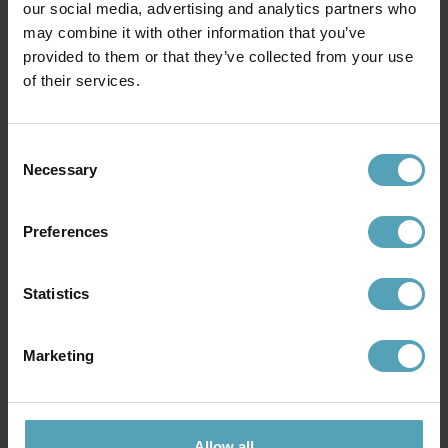
our social media, advertising and analytics partners who
may combine it with other information that you’ve
provided to them or that they’ve collected from your use
BY RYDÉNS
LUCIDE
of their services.
Aurora 5 spotlight
Clubs spotlight
699 kr
247 kr
Rek. 1 199 kr
Rek. 309 kr
Consent
Necessary
Selection
Andra köpte även
Preferences
PRISMATCH
PRISMATCH
Statistics
Marketing
Allow all