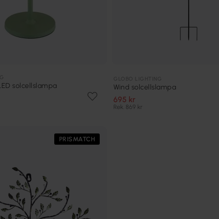
NG
GLOBO LIGHTING
ED solcellslampa
Wind solcellslampa
695 kr
Rek. 869 kr
PRISMATCH