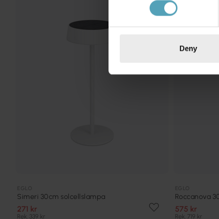
KAMPANJ
Deny
EGLO
EGLO
Simeri 30cm solcellslampa
Roccanova 30
271 kr
575 kr
Rek. 339 kr
Rek. 719 kr