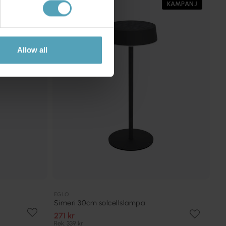
PRISMATCH
KAMPANJ
Allow all
EGLO
Simeri 30cm solcellslampa
271 kr
Rek. 339 kr