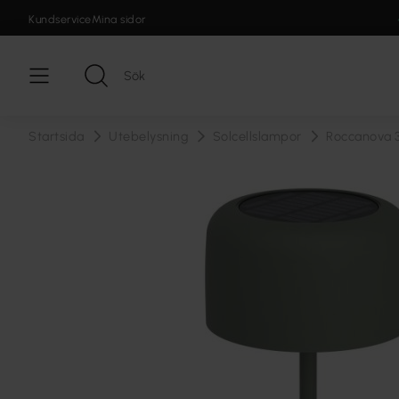
Kundservice
Mina sidor
Startsida
Utebelysning
Solcellslampor
Roccanova