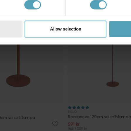
KAMPANJ
Allow selection
EGLO
Roccanova 120cm solcellslampa
cm solcellslampa
591 kr
Rek. 1 009 kr