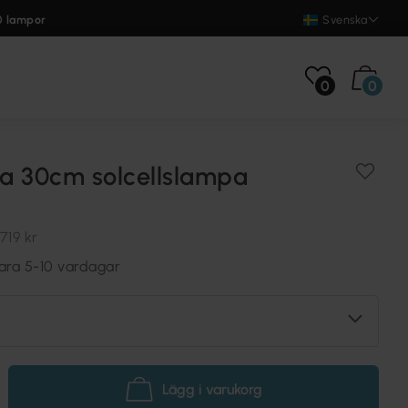
0 lampor
Svenska
0
0
a 30cm solcellslampa
719 kr
vara 5-10 vardagar
Lägg i varukorg