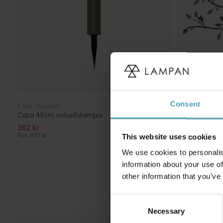
Consent
STAR TRADING
STAR TRADING
Casa 45cm solcellslampa
Tree of life s
382 kr
289 kr
Rek. 499 kr
Rek. 369 kr
This website uses cookies
We use cookies to personalis
information about your use of
other information that you’ve
Consent
Necessary
Selection