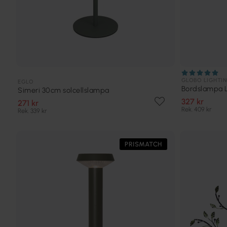
GLOBO LIGHTI
EGLO
Bordslampa L
Simeri 30cm solcellslampa
327 kr
271 kr
Rek. 409 kr
Rek. 339 kr
PRISMATCH