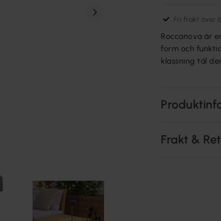
Fri frakt över 
Roccanova är en
form och funkti
klassning tål de
Produktinf
Frakt & Re