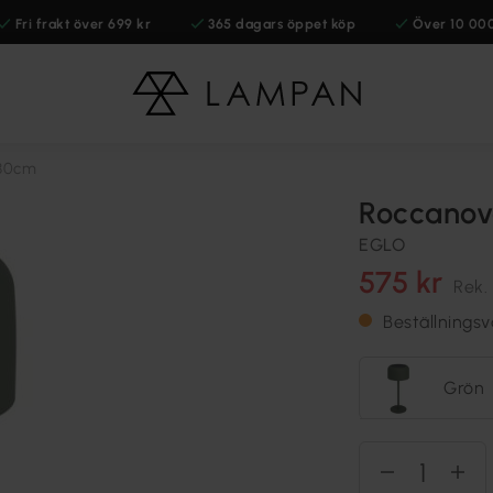
Fri frakt över 699 kr
365 dagars öppet köp
Över 10 00
 30cm
Roccanov
EGLO
575 kr
Rek.
Beställnings
Grön