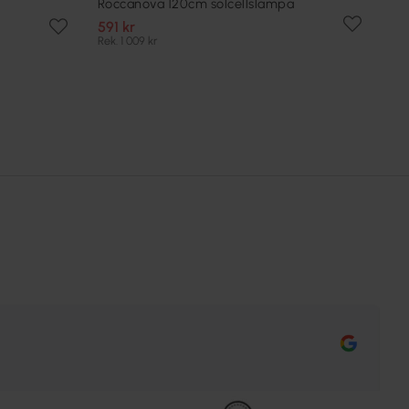
Roccanova 120cm solcellslampa
591 kr
Rek. 1 009 kr