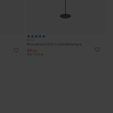
EGLO
Roccanova 120cm solcellslampa
591 kr
Rek. 1 009 kr