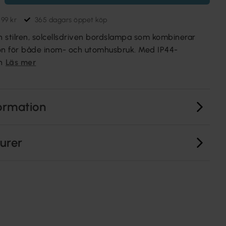
699 kr
365 dagars öppet köp
 stilren, solcellsdriven bordslampa som kombinerar
on för både inom- och utomhusbruk. Med IP44-
n
Läs mer
ormation
turer