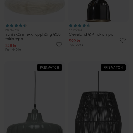
PR HOME
PR HOME
Yuni skärm exkl. upphäng Ø58
Cleveland Ø14 taklampa
taklampa
599 kr
328 kr
Rek. 799 kr
Rek. 449 kr
PRISMATCH
PRISMATCH