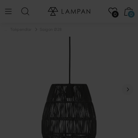
0
0
...
Takpendlar
Saigon Ø28