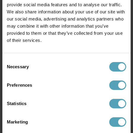
provide social media features and to analyse our traffic.
We also share information about your use of our site with
our social media, advertising and analytics partners who
may combine it with other information that you’ve
provided to them or that they’ve collected from your use
of their services.
NORDIC LIGHTING
LUCIDE
Stealth 2 Ø50 taklampa
Brassy-Bis Ø30 taklampa
Consent
1 349 kr
399 kr
Rek. 1 799 kr
Rek. 499 kr
Necessary
Selection
Preferences
Andra köpte även
Statistics
KAMPANJ
PRISMATCH
Marketing