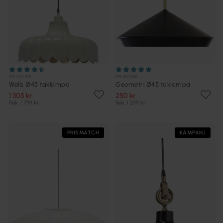
PR HOME
PR HOME
Wells Ø45 taklampa
Geometri Ø45 taklampa
1 305 kr
250 kr
Rek. 1 799 kr
Rek. 1 299 kr
PRISMATCH
KAMPANJ