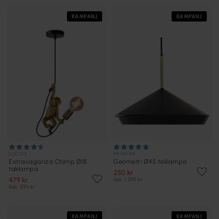
KAMPANJ
KAMPANJ
LUCIDE
PR HOME
Extravaganza Chimp Ø18
Geometri Ø45 taklampa
taklampa
250 kr
479 kr
Rek. 1 299 kr
Rek. 599 kr
KAMPANJ
KAMPANJ