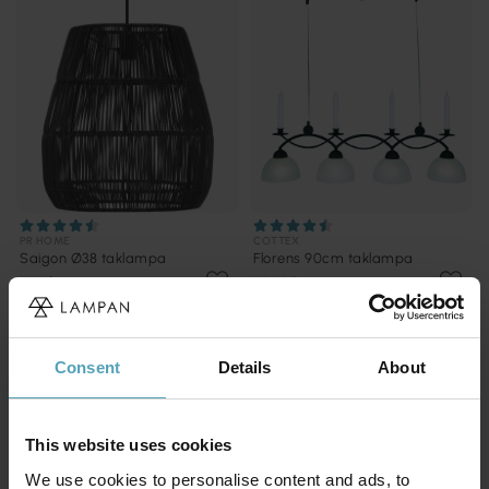
PR HOME
COTTEX
Saigon Ø38 taklampa
Florens 90cm taklampa
725 kr
1 200 kr
Rek. 999 kr
Rek. 1 609 kr
KAMPANJ
KAMPANJ
Consent
Details
About
This website uses cookies
We use cookies to personalise content and ads, to