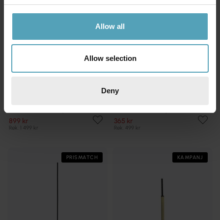
Allow all
Allow selection
Deny
PR HOME
PR HOME
Cebu Ø46 taklampa
Cebu Ø17 taklampa
899 kr
365 kr
Rek. 1 499 kr
Rek. 499 kr
PRISMATCH
KAMPANJ