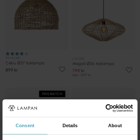
PR HOME
LUCIDE
Cebu Ø37 taklampa
Magali Ø56 taklampa
899 kr
799 kr
Rek. 1 879 kr
PRISMATCH
Consent
Details
About