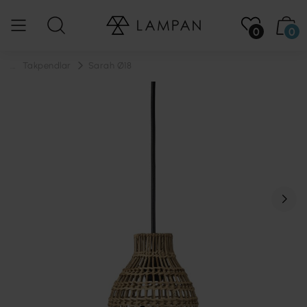
0
0
...
Takpendlar
Sarah Ø18