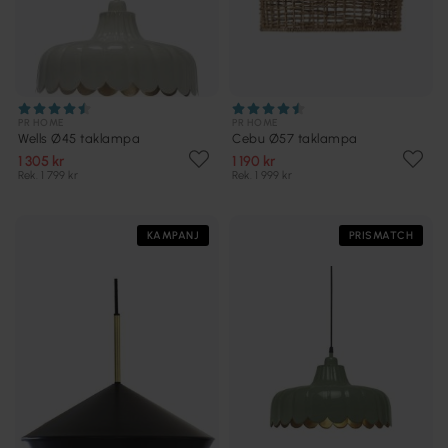
PR HOME
PR HOME
Wells Ø45 taklampa
Cebu Ø57 taklampa
1 305 kr
1 190 kr
Rek. 1 799 kr
Rek. 1 999 kr
KAMPANJ
PRISMATCH