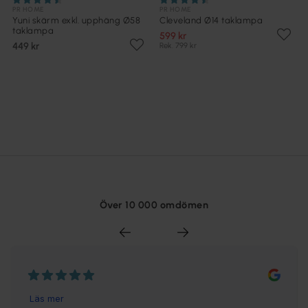
PR HOME
PR HOME
Yuni skärm exkl. upphäng Ø58
Cleveland Ø14 taklampa
taklampa
599 kr
449 kr
Rek. 799 kr
Över 10 000 omdömen