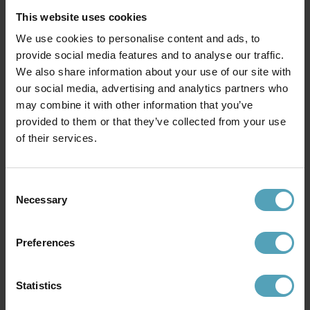
This website uses cookies
We use cookies to personalise content and ads, to
provide social media features and to analyse our traffic.
We also share information about your use of our site with
our social media, advertising and analytics partners who
BY RYDÉNS
LUCIDE
Seagrass Ø50 taklampa
may combine it with other information that you’ve
Yunkai Ø50 taklampa
1 921 kr
1 279 kr
provided to them or that they’ve collected from your use
Rek. 2 999 kr
of their services.
Consent
Andra köpte även
Necessary
Selection
KAMPANJ
Preferences
Statistics