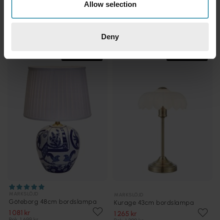
MARKSLÖJD
Allow selection
Sober 38cm bordslampa
Kurage 43cm bordslampa
524 kr
1 280 kr
Rek. 699 kr
Rek. 1 299 kr
Deny
PRISMATCH
PRISMATCH
MARKSLÖJD
MARKSLÖJD
Göteborg 48cm bordslampa
Kurage 43cm bordslampa
1 081 kr
1 265 kr
Rek. 1 699 kr