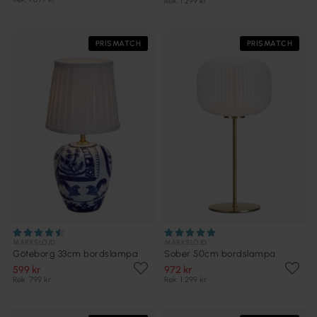
Rek. 1 299 kr
PRISMATCH
PRISMATCH
MARKSLÖJD
MARKSLÖJD
Göteborg 33cm bordslampa
Sober 50cm bordslampa
599 kr
972 kr
Rek. 799 kr
Rek. 1 299 kr