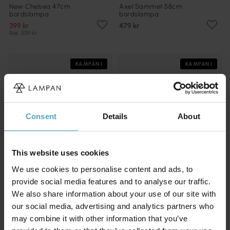
New Chelsea 47cm
Axel Sammet 58cm
bordslampa
bordslampa
399 kr
479 kr
Rek. 539 kr
KAMPANJ
KAMPANJ
Consent
Details
About
This website uses cookies
We use cookies to personalise content and ads, to
provide social media features and to analyse our traffic.
We also share information about your use of our site with
our social media, advertising and analytics partners who
NORDIC LIGHTING
LUCIDE
Palizzo 33cm bordslampa
Marmo 25cm bordslampa
may combine it with other information that you’ve
224 kr
129 kr