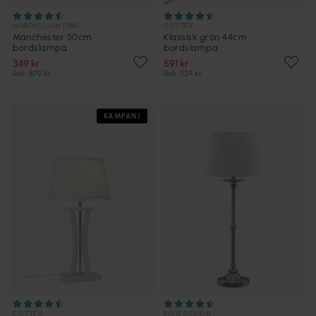
NORDIC LIGHTING
COTTEX
Manchester 50cm
Klassisk grön 44cm
bordslampa
bordslampa
349 kr
591 kr
Rek. 879 kr
Rek. 739 kr
KAMPANJ
COTTEX
PIXIE DESIGN