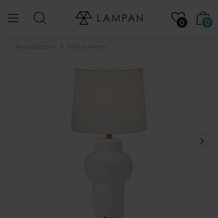
0
0
...
Bordslampor
Shape 46cm