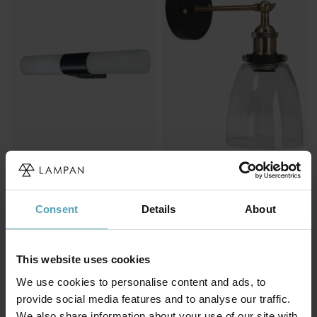
ANETA LIGHTING
PR HOME
Cosenza 44cm
Kappa 14cm badrumslampa
badrumslampa
656 kr
944 kr
Rek. 899 kr
Consent
Details
About
Rek. 1 699 kr
This website uses cookies
PRISMATCH
PRISMATCH
We use cookies to personalise content and ads, to
provide social media features and to analyse our traffic.
We also share information about your use of our site with