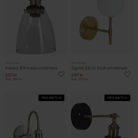
PR HOME
PR HOME
Kappa Ø14 badrumslampa
Sigma 25cm badrumslampa
653 kr
649 kr
Rek. 899 kr
Rek. 999 kr
PRISMATCH
PRISMATCH