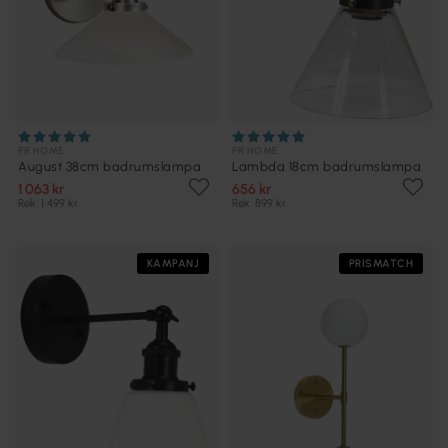
PR HOME
PR HOME
August 38cm badrumslampa
Lambda 18cm badrumslampa
1 063 kr
656 kr
Rek. 1 499 kr
Rek. 899 kr
KAMPANJ
PRISMATCH