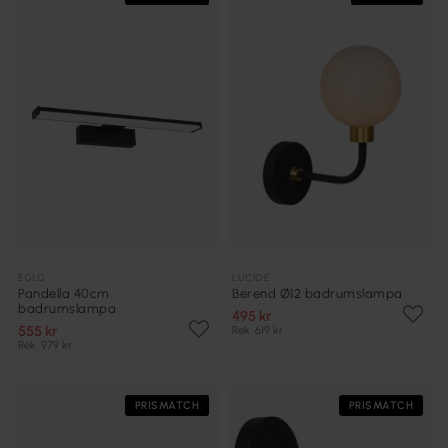
EGLO
LUCIDE
Pandella 40cm
Berend Ø12 badrumslampa
badrumslampa
495 kr
555 kr
Rek. 619 kr
Rek. 979 kr
PRISMATCH
PRISMATCH