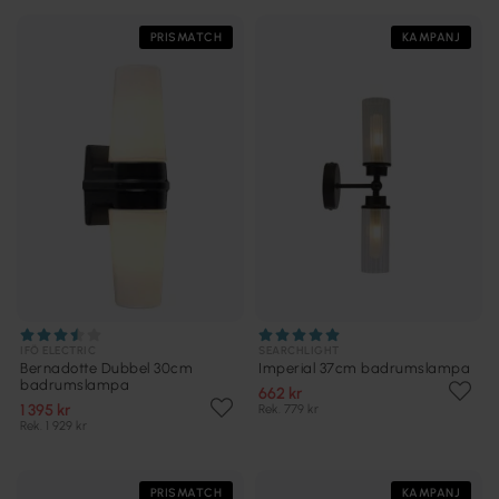
PRISMATCH
KAMPANJ
IFÖ ELECTRIC
SEARCHLIGHT
Bernadotte Dubbel 30cm
Imperial 37cm badrumslampa
badrumslampa
662 kr
1 395 kr
Rek. 779 kr
Rek. 1 929 kr
PRISMATCH
KAMPANJ