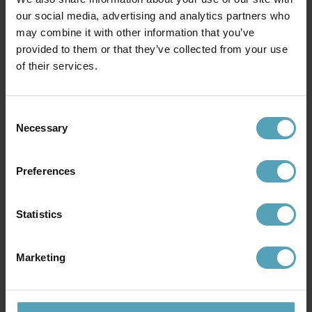
our social media, advertising and analytics partners who
may combine it with other information that you’ve
provided to them or that they’ve collected from your use
of their services.
Consent
Necessary
Selection
PR HOME
IFÖ ELECTRIC
Kappa Ø14 badrumslampa
Aton Cairo Ø20
badrumslampa
653 kr
Preferences
1 194 kr
Rek. 899 kr
Rek. 1 649 kr
Statistics
Andra köpte även
Marketing
PRISMATCH
PRISMATCH