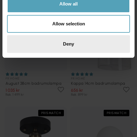
Allow all
Allow selection
Deny
PR HOME
PR HOME
August 38cm badrumslampa
Kappa 14cm badrumslampa
1 035 kr
656 kr
Rek. 1 499 kr
Rek. 899 kr
PRISMATCH
PRISMATCH