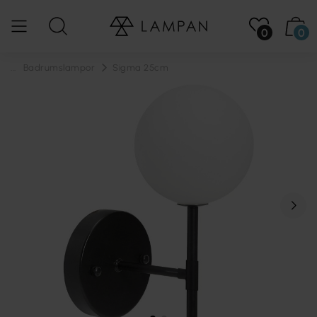
0
0
...
Badrumslampor
Sigma 25cm