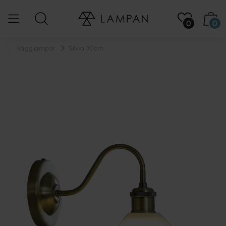
0
0
...
Vägglampor
Silvia 30cm