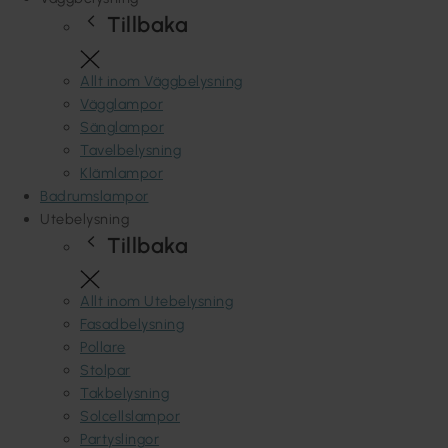
Tillbaka
Allt inom Väggbelysning
Vägglampor
Sänglampor
Tavelbelysning
Klämlampor
Badrumslampor
Utebelysning
Tillbaka
Allt inom Utebelysning
Fasadbelysning
Pollare
Stolpar
Takbelysning
Solcellslampor
Partyslingor