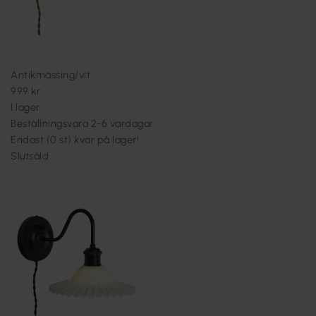
Antikmässing/vit
999 kr
I lager
Beställningsvara 2-6 vardagar
Endast (0 st) kvar på lager!
Slutsåld