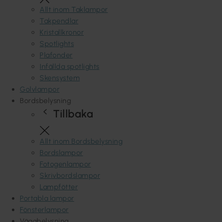
Allt inom Taklampor
Takpendlar
Kristallkronor
Spotlights
Plafonder
Infällda spotlights
Skensystem
Golvlampor
Bordsbelysning
Tillbaka
Allt inom Bordsbelysning
Bordslampor
Fotogenlampor
Skrivbordslampor
Lampfötter
Portabla lampor
Fönsterlampor
Väggbelysning