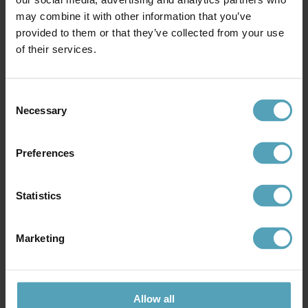
ANETA LIGHTING
ANETA LIGHTING
may combine it with other information that you’ve
Silvia 30cm vägglampa
Epsilon 24cm vägglampa
provided to them or that they’ve collected from your use
999 kr
899 kr
of their services.
Consent
Necessary
Selection
Över 10 000 omdömen
Preferences
Statistics
Marketing
FRI FRAKT ÖVER 699 KR
Allow all
1-2 vardagar (lagerförda varor)