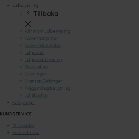
Julbelysning
Tillbaka
Allt inom Julbelysning
Adventsstjärnor
Adventsljusstakar
Julgranar
Julgransbelysning
Dekoration
Ljusslingor
Kransar/Girlanger
Flaggstångsbelysning
Jultillbehör
Kampanjer
KUNDSERVICE
Mina sidor
Kontakta oss