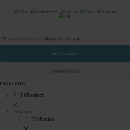
Lampan Sweden AB (559481-7032) © 1980-2026 Copyright
Stora Räppevägen 60, 352 74 VÄXJÖ, Sverige
Produkten har blivit tillagd i varukorgen
Gå till kassan
Fortsätt handla
PRODUKTER
Tillbaka
Taklampor
Tillbaka