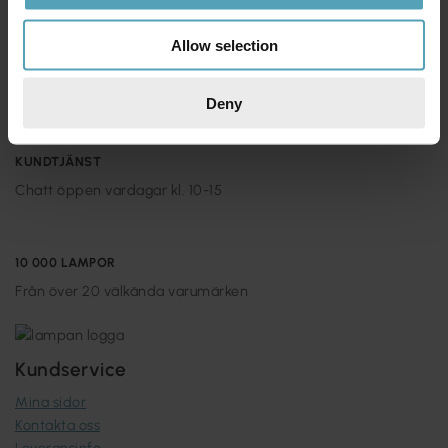
Allow selection
365 DAGAR ÖPPET KÖP
Returnera om du inte skulle vara nöjd med ditt köp
Deny
KUNDTJÄNST
Chatt öppen vardagar kl. 10-15
10 000 LAMPOR
Från över 20 välkända varumärken
Kundservice
Mina sidor
Kontakta oss
Leveransinfo