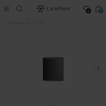
0
0
...
Fasadbelysning
Sinne