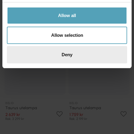
Rek. 3 299 kr
Rek. 3 299 kr
Allow all
KAMPANJ
KAMPANJ
Allow selection
Deny
BELID
BELID
Taurus utelampa
Taurus utelampa
2 639 kr
1 759 kr
Rek. 3 299 kr
Rek. 2 199 kr