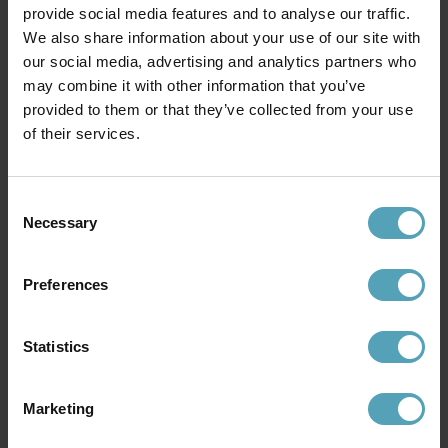
BELID
BELID
provide social media features and to analyse our traffic.
Mist utelampa
Mist utelampa
We also share information about your use of our site with
1 600 kr
3 199 kr
Rek. 3 999 kr
Rek. 3 999 kr
our social media, advertising and analytics partners who
may combine it with other information that you’ve
provided to them or that they’ve collected from your use
KAMPANJ
KAMPANJ
of their services.
Consent
Necessary
Selection
Preferences
Statistics
BELID
BELID
Marketing
Sinne utelampa
Sinne utelampa
2 639 kr
2 639 kr