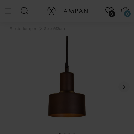
0
0
...
Fönsterlampor
Solo Ø13cm