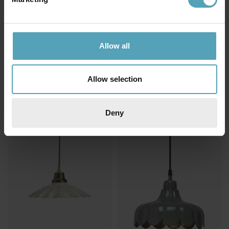
PR HOME
PR HOME
Allow all
August Ø15 fönsterlampa
Ester Ø17 fönsterlampa
449 kr
290 kr
Rek. 599 kr
Rek. 399 kr
Allow selection
PRISMATCH
KAMPANJ
Deny