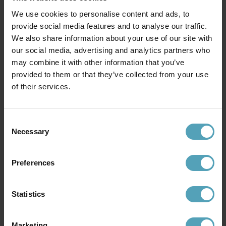
We use cookies to personalise content and ads, to
provide social media features and to analyse our traffic.
We also share information about your use of our site with
our social media, advertising and analytics partners who
may combine it with other information that you’ve
PR HOME
PR HOME
provided to them or that they’ve collected from your use
August Ø25 fönsterlampa
August Ø25 fönsterlampa
of their services.
524 kr
524 kr
Rek. 699 kr
Rek. 699 kr
Consent
KAMPANJ
PRISMATCH
Necessary
Selection
Preferences
Statistics
Marketing