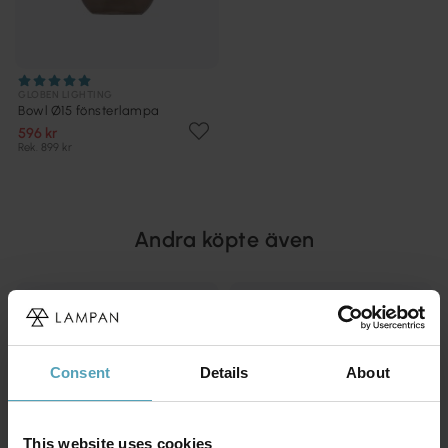
GLOBEN LIGHTING
Bowl Ø15 fönsterlampa
596 kr
Rek. 899 kr
Andra köpte även
KAMPANJ
KAMPANJ
Consent
Details
About
This website uses cookies