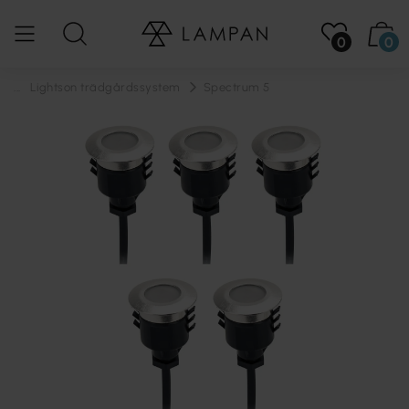
0
0
...
Lightson trädgårdssystem
Spectrum 5