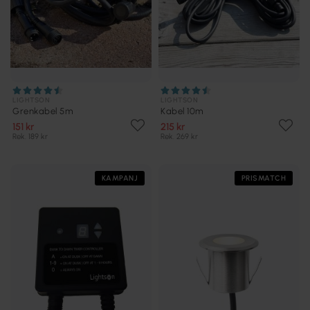
LIGHTSON
LIGHTSON
Grenkabel 5m
Kabel 10m
151 kr
215 kr
Rek. 189 kr
Rek. 269 kr
KAMPANJ
PRISMATCH