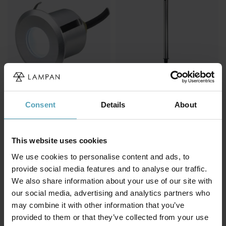
Consent
Details
About
LIGHTSON
LIGHTSON
Terra
Luna 65
231 kr
591 kr
Rek. 289 kr
Rek. 739 kr
This website uses cookies
We use cookies to personalise content and ads, to
provide social media features and to analyse our traffic.
Andra köpte även
We also share information about your use of our site with
our social media, advertising and analytics partners who
may combine it with other information that you’ve
KAMPANJ
KAMPANJ
provided to them or that they’ve collected from your use