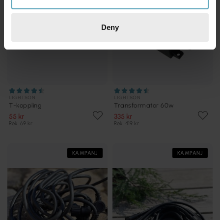
Deny
LIGHTSON
LIGHTSON
T-koppling
Transformator 60w
55 kr
335 kr
Rek. 69 kr
Rek. 419 kr
KAMPANJ
KAMPANJ