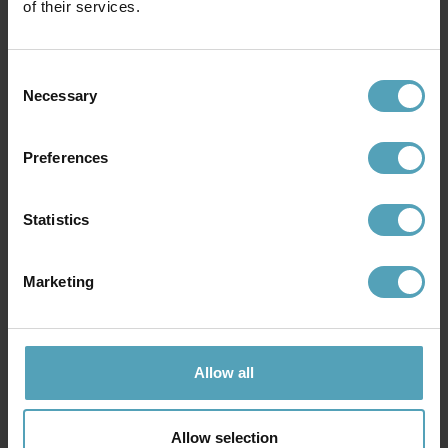
of their services.
Consent
Necessary
Selection
Preferences
Statistics
LIGHTSON
LIGHTSON
Kabel 2.5m
Kabel 5m
Marketing
67 kr
135 kr
Rek. 84 kr
Rek. 169 kr
KAMPANJ
KAMPANJ
Allow all
Allow selection