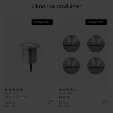
Liknande produkter
PRISMATCH
PRISMATCH
LIGHTSON
LIGHTSON
Dexter 10-pack
Aries 4
960 kr
620 kr
Rek. 1 439 kr
Rek. 819 kr