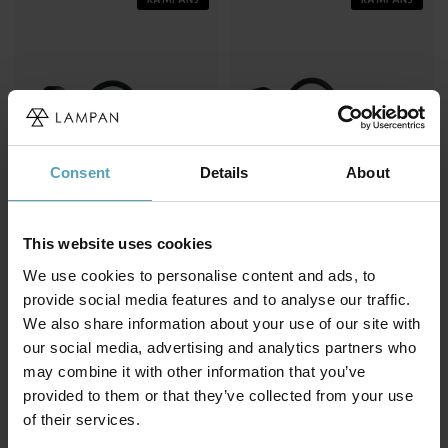
Consent
Details
About
This website uses cookies
We use cookies to personalise content and ads, to
NORLYS
LAMPAN
Karlstad utelampa
Ystad utelampa
provide social media features and to analyse our traffic.
798 kr
319 kr
We also share information about your use of our site with
Rek. 1 279 kr
Rek. 399 kr
our social media, advertising and analytics partners who
may combine it with other information that you’ve
provided to them or that they’ve collected from your use
of their services.
Andra köpte även