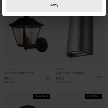
KAMPANJ
KAMPANJ
Deny
OSRAM
OSRAM
Tradition utelampa
UpDown utelampa
295 kr
871 kr
Rek. 369 kr
Rek. 1 089 kr
KAMPANJ
KAMPANJ