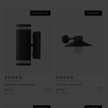
PRISMATCH
KAMPANJ
KONSTSMIDE
NORDIC LIGHTING
Modena II utelampa
Onsala utelampa
279 kr
399 kr
Rek. 559 kr
Rek. 599 kr
KAMPANJ
KAMPANJ