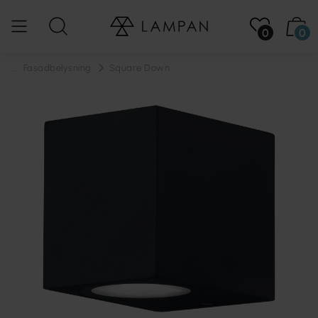
0
0
...
Fasadbelysning
Square Down