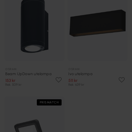
OSRAM
OSRAM
Beam UpDown utelampa
Ivo utelampa
153 kr
511 kr
Rek. 509 kr
Rek. 639 kr
PRISMATCH