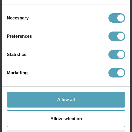
Consent
KAMPANJ
PRISMATCH
Necessary
Selection
Preferences
Statistics
Marketing
OSRAM
OSRAM
Allow all
Floodlight Essential Sensor
Battery LED Spotlight Sensor
200W utelampa
utelampa
1 159 kr
295 kr
Rek. 1 449 kr
Rek. 419 kr
Allow selection