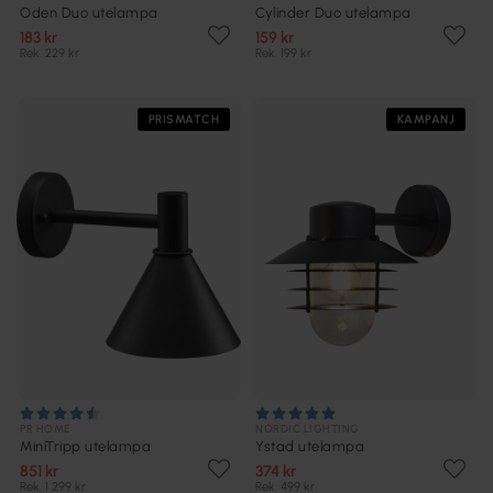
Oden Duo utelampa
Cylinder Duo utelampa
183 kr
159 kr
Rek. 229 kr
Rek. 199 kr
PRISMATCH
KAMPANJ
PR HOME
NORDIC LIGHTING
MiniTripp utelampa
Ystad utelampa
851 kr
374 kr
Rek. 1 299 kr
Rek. 499 kr