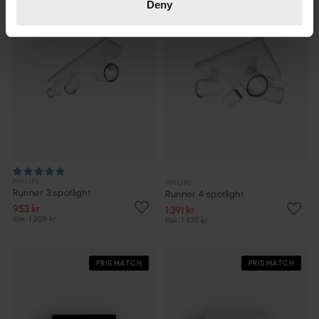
Deny
PHILIPS
PHILIPS
Runner 3 spotlight
Runner 4 spotlight
953 kr
1 391 kr
Rek. 1 209 kr
Rek. 1 439 kr
PRISMATCH
PRISMATCH