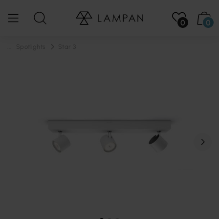
0
0
...
Spotlights
Star 3