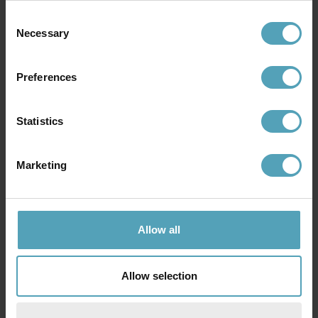
Consent
Necessary
Selection
Preferences
Statistics
Marketing
PHILIPS
PHILIPS
Allow all
Paisley 3 spotlight
Pongee 2 spotlight
579 kr
449 kr
Allow selection
PRISMATCH
PRISMATCH