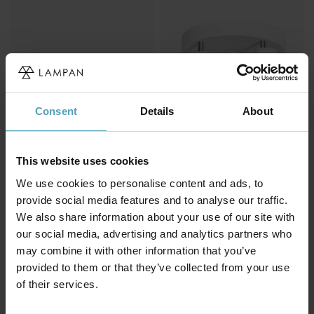
Consent
Details
About
This website uses cookies
We use cookies to personalise content and ads, to
BY RYDÉNS
NORDIC LIGHTING
Aurora 5 spotlight
Crux 2 spotlight
provide social media features and to analyse our traffic.
699 kr
299 kr
We also share information about your use of our site with
Rek. 1 199 kr
Rek. 399 kr
our social media, advertising and analytics partners who
may combine it with other information that you’ve
provided to them or that they’ve collected from your use
of their services.
Andra köpte även