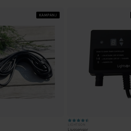
KAMPANJ
LIGHTSON
Ljussensor