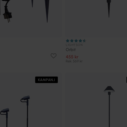
LIGHTSON
Orbit
455 kr
Rek. 569 kr
KAMPANJ