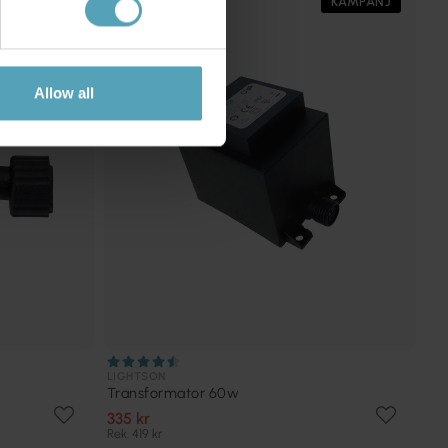
KAMPANJ
KAMPANJ
Allow all
LIGHTSON
Transformator 60w
335 kr
Rek. 419 kr