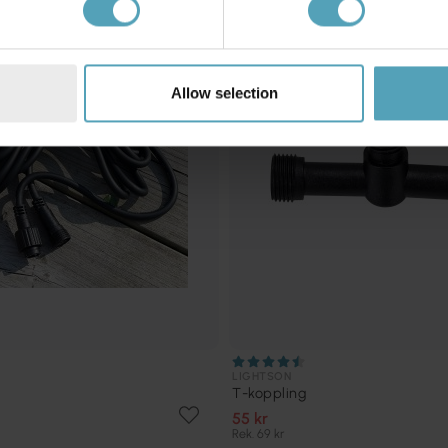
KAMPANJ
Allow selection
LIGHTSON
T-koppling
55 kr
Rek. 69 kr