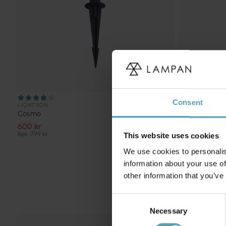
Consent
LIGHTSON
LIGHTSON
Cosmo
Astro
600 kr
327 kr
Rek. 799 kr
Rek. 409 kr
This website uses cookies
We use cookies to personalis
information about your use of
other information that you’ve
Consent
Necessary
Selection