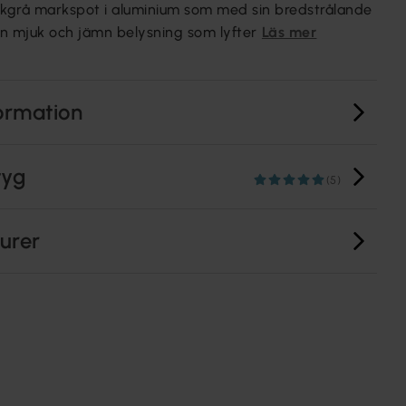
rkgrå markspot i aluminium som med sin bredstrålande
 en mjuk och jämn belysning som lyfter
Läs mer
ormation
tyg
(5)
turer