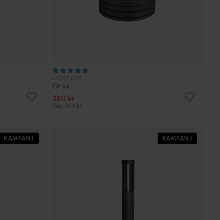
LIGHTSON
Onyx
380 kr
Rek. 499 kr
KAMPANJ
KAMPANJ