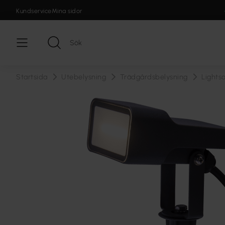
Kundservice
Mina sidor
Startsida
Utebelysning
Trädgårdsbelysning
Lights