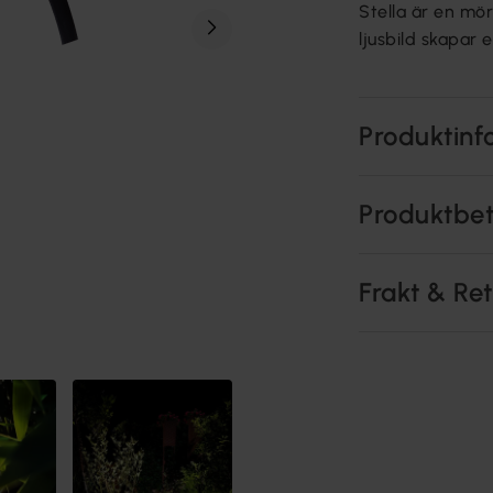
Stella är en mö
ljusbild skapar
Produktinf
Produktbe
Frakt & Re