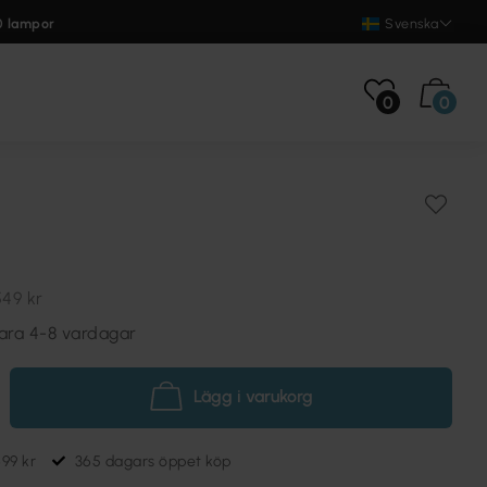
0 lampor
Svenska
0
0
549 kr
vara 4-8 vardagar
Lägg i varukorg
699 kr
365 dagars öppet köp