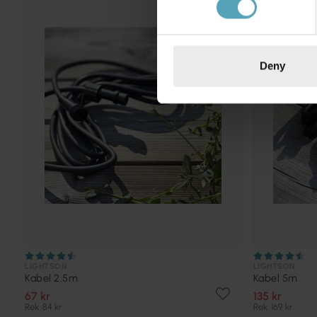
KAMPANJ
Deny
LIGHTSON
LIGHTSON
Kabel 2.5m
Kabel 5m
67 kr
135 kr
Rek. 84 kr
Rek. 169 kr