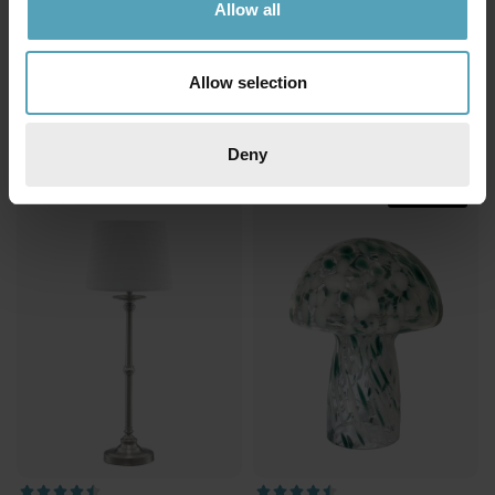
Allow all
PIXIE DESIGN
PIXIE DESIGN
Allow selection
Bergsten 22cm bordslampa
Svamp 23cm bordslampa
179 kr
249 kr
Rek. 299 kr
Rek. 349 kr
Deny
KAMPANJ