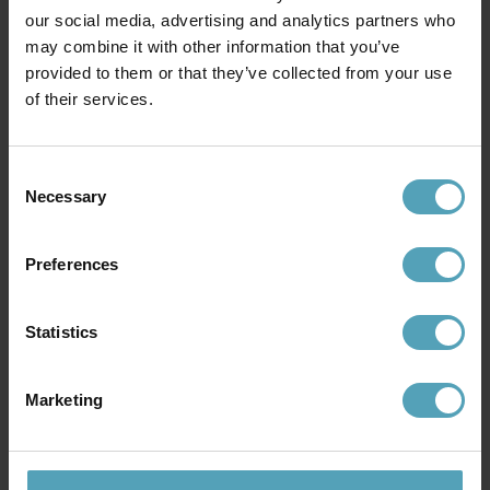
our social media, advertising and analytics partners who
may combine it with other information that you’ve
provided to them or that they’ve collected from your use
of their services.
PIXIE DESIGN
PIXIE DESIGN
Äpple 22cm bordslampa
Katt 22cm bordslampa
299 kr
349 kr
Consent
Necessary
Selection
KAMPANJ
KAMPANJ
Preferences
Statistics
Marketing