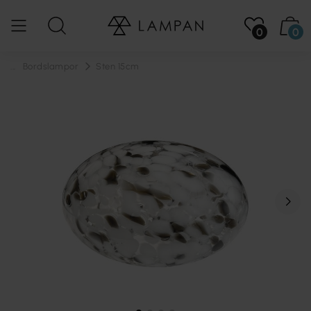
0
0
...
Bordslampor
Sten 15cm