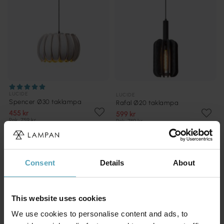
LUCIDE
LUCIDE
Spencer Ø30 taklampa
Rafal Ø20 taklampa
455 kr
599 kr
Rek. 759 kr
Rek. 749 kr
KAMPANJ
KAMPANJ
Consent
Details
About
This website uses cookies
We use cookies to personalise content and ads, to