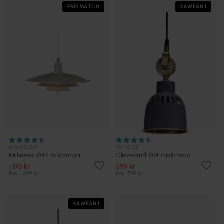
PRISMATCH
KAMPANJ
MARKSLÖJD
PR HOME
Kirkenes Ø48 taklampa
Cleveland Ø14 taklampa
1 195 kr
599 kr
Rek. 1 399 kr
Rek. 799 kr
KAMPANJ