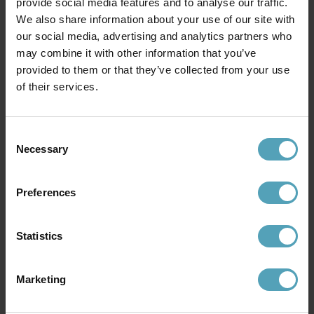
provide social media features and to analyse our traffic.
We also share information about your use of our site with
our social media, advertising and analytics partners who
may combine it with other information that you’ve
provided to them or that they’ve collected from your use
of their services.
LUCIDE
LUCIDE
Rafal 98cm taklampa
Rafal Ø50 taklampa
1 831 kr
1 735 kr
Rek. 2 289 kr
Rek. 2 169 kr
Consent
Necessary
Selection
Preferences
Andra köpte även
Statistics
PRISMATCH
Marketing