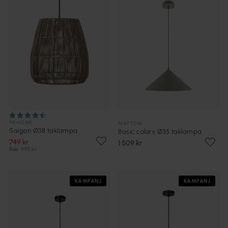
PR HOME
MAYTONI
Saigon Ø38 taklampa
Basic colors Ø35 taklampa
749 kr
1 509 kr
Rek. 999 kr
KAMPANJ
KAMPANJ