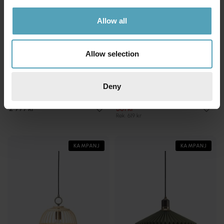
Allow all
Allow selection
Deny
HALO DESIGN
HALO DESIGN
Baroni Ø46 taklampa
Nobb Ø12 taklampa
2 999 kr
561 kr
Rek. 619 kr
KAMPANJ
KAMPANJ