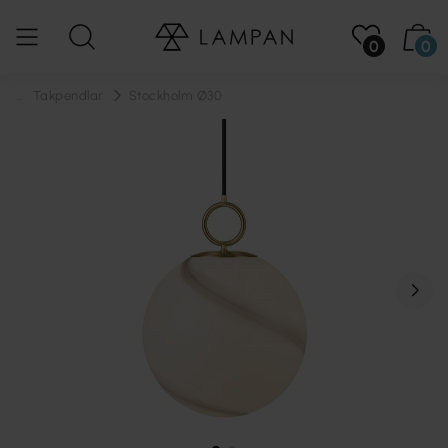
0
0
...
Takpendlar
Stockholm Ø30