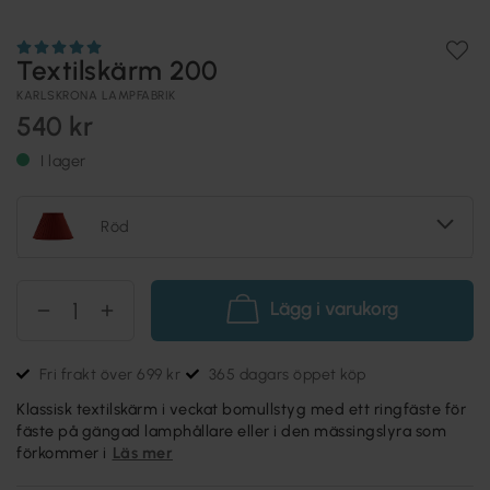
Textilskärm 200
KARLSKRONA LAMPFABRIK
540 kr
I lager
Röd
Lägg i varukorg
Fri frakt över 699 kr
365 dagars öppet köp
Klassisk textilskärm i veckat bomullstyg med ett ringfäste för
fäste på gängad lamphållare eller i den mässingslyra som
förkommer i
Läs mer