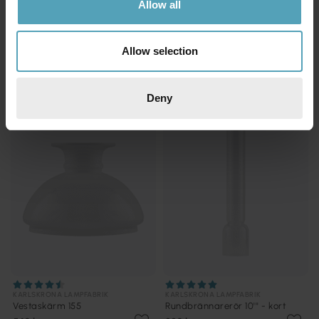
Allow all
KARLSKRONA LAMPFABRIK
KARLSKRONA LAMPFABRIK
Rundveke 14'''
Vestaskärm 235
80 kr
720 kr
Allow selection
Deny
KARLSKRONA LAMPFABRIK
KARLSKRONA LAMPFABRIK
Vestaskärm 155
Rundbrännarerör 10''' - kort