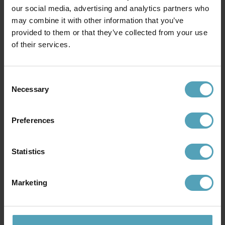
our social media, advertising and analytics partners who
may combine it with other information that you’ve
provided to them or that they’ve collected from your use
KARLSKRONA LAMPFABRIK
KARLSKRONA LAMPFABRIK
of their services.
Rundveke 10'''
Vestaskärm 190
60 kr
540 kr
Consent
Necessary
Selection
Preferences
Statistics
Marketing