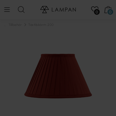
0
0
...
Tillbehör
Textilskärm 200