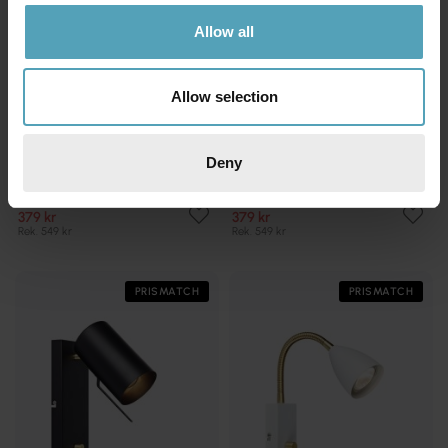
Allow all
Allow selection
Deny
MARKSLÖJD
MARKSLÖJD
Barcelona läslampa
Barcelona läslampa
379 kr
379 kr
Rek. 549 kr
Rek. 549 kr
PRISMATCH
PRISMATCH