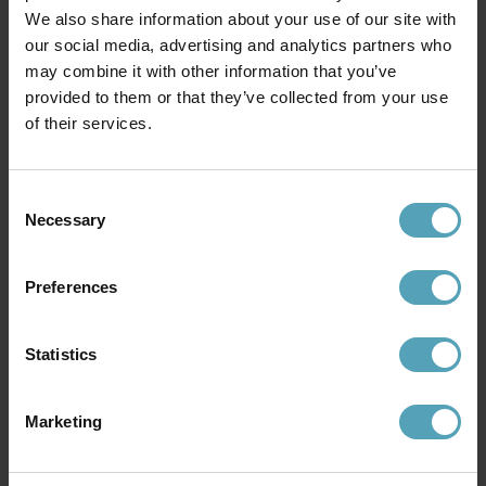
We also share information about your use of our site with
our social media, advertising and analytics partners who
may combine it with other information that you’ve
provided to them or that they’ve collected from your use
of their services.
ARMATURHANTVERK
MARKSLÖJD
Tanum läslampa
Cuarto läslampa
1 119 kr
749 kr
Consent
Rek. 1 199 kr
Necessary
Selection
Preferences
Andra köpte även
Statistics
PRISMATCH
PRISMATCH
Marketing