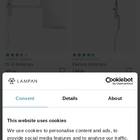
DYBERG LARSEN
ANETA LIGHTING
DL12 läslampa
Eketorp läslampa
491 kr
1 119 kr
Rek. 729 kr
PRISMATCH
Consent
Details
About
This website uses cookies
We use cookies to personalise content and ads, to
provide social media features and to analyse our traffic.