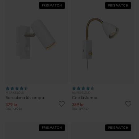
PRISMATCH
PRISMATCH
MARKSLÖJD
MARKSLÖJD
Barcelona läslampa
Ciro läslampa
379 kr
359 kr
Rek. 549 kr
Rek. 499 kr
PRISMATCH
PRISMATCH