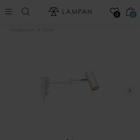
0
0
...
Sänglampor
Torino