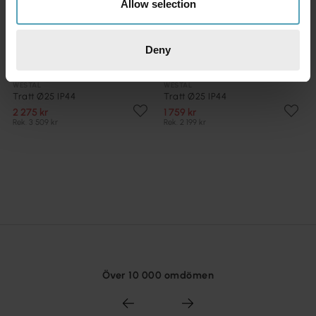
Allow selection
Deny
WESTAL
WESTAL
Tratt Ø25 IP44
Tratt Ø25 IP44
2 275 kr
1 759 kr
Rek. 3 509 kr
Rek. 2 199 kr
Över 10 000 omdömen