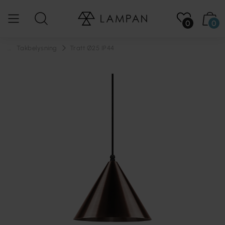
0
0
...
Takbelysning
Tratt Ø25 IP44