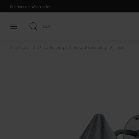
Kundservice
Mina sidor
Startsida
Utebelysning
Fasadbelysning
Tratt