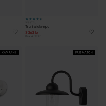
WESTAL
Tratt utelampa
3 363 kr
Rek. 4 819 kr
KAMPANJ
PRISMATCH