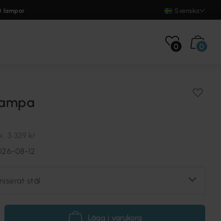
0 lampor
Svenska
0
0
elampa
k.
3 339 kr
026-08-12
niserat stål
Lägg i varukorg