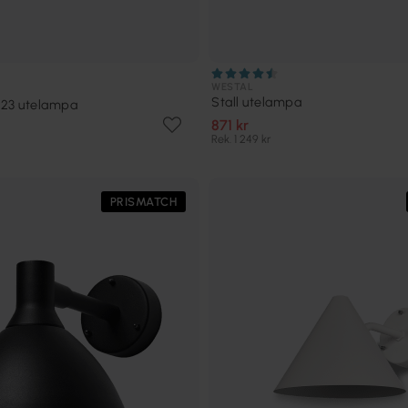
WESTAL
Stall utelampa
IP23 utelampa
871 kr
Rek. 1 249 kr
PRISMATCH