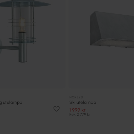
NORLYS
g utelampa
Ski utelampa
1 999 kr
Rek. 2 779 kr