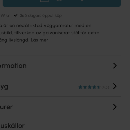
699 kr
365 dagars öppet köp
a är en nedåtriktad väggarmatur med en
sbild, tillverkad av galvaniserat stål för extra
ång livslängd.
Läs mer
ormation
tyg
(4.5)
turer
uskällor