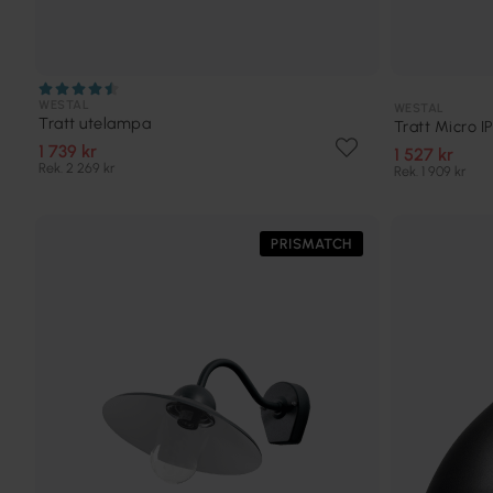
WESTAL
WESTAL
Tratt utelampa
Tratt Micro 
1 739 kr
1 527 kr
Rek. 2 269 kr
Rek. 1 909 kr
PRISMATCH