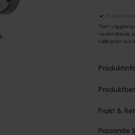
Fri frakt över 
Tratt vägglamp
rundstrålande lju
hållbarhet och l
Produktinf
Produktbe
Frakt & Re
Passande lj