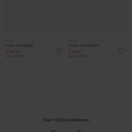
BELID
BELID
Cato 5 spotlight
Tyson 3 spotlight
2 799 kr
2 112 kr
Rek. 3 999 kr
Rek. 2 499 kr
Över 10 000 omdömen