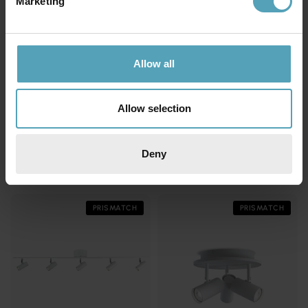
Marketing
Allow all
Allow selection
BELID
BELID
Cato 3 spotlight
Cato 3 spotlight
Deny
2 080 kr
1 500 kr
Rek. 3 499 kr
Rek. 3 999 kr
PRISMATCH
PRISMATCH