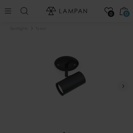
0
0
...
Spotlights
Tyson