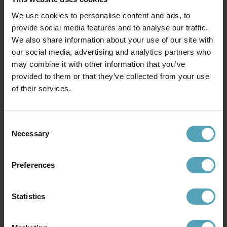
We use cookies to personalise content and ads, to
provide social media features and to analyse our traffic.
We also share information about your use of our site with
our social media, advertising and analytics partners who
may combine it with other information that you’ve
provided to them or that they’ve collected from your use
of their services.
Consent
BELID
BELID
Tyson spotlight
Cato 3 spotlight
Necessary
Selection
1 199 kr
2 347 kr
Rek. 1 449 kr
Rek. 2 999 kr
Preferences
PRISMATCH
KAMPANJ
Statistics