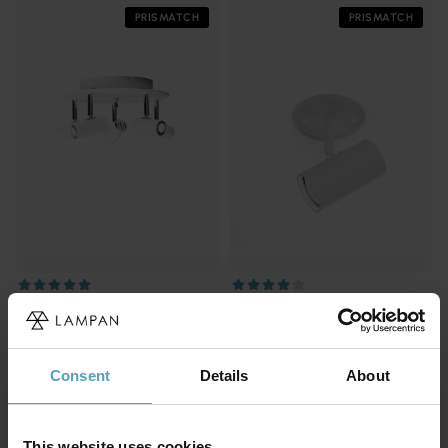
PRISMATCH
PRISMATCH
BELID
BELID
Cato 5 spotlight
Tyson spotlight
2 806 kr
938 kr
Rek. 3 999 kr
Rek. 1 099 kr
Consent
Details
About
PRISMATCH
PRISMATCH
This website uses cookies