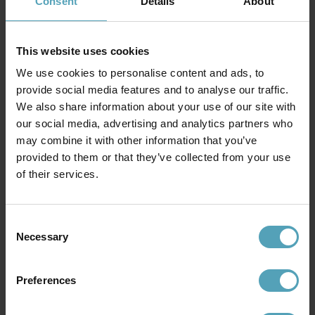
Consent
Details
About
NORRSKEN DESIGN
NORRSKEN DESIGN
Empire Classic Ø50 kristall
Victoria Ø45 kristall
5 839 kr
5 959 kr
This website uses cookies
We use cookies to personalise content and ads, to
provide social media features and to analyse our traffic.
We also share information about your use of our site with
our social media, advertising and analytics partners who
may combine it with other information that you’ve
provided to them or that they’ve collected from your use
of their services.
Consent
Necessary
Selection
Preferences
NORRSKEN DESIGN
NORRSKEN DESIGN
Rhea Ø40 kristall
Morsamt Ø25 kristall
3 959 kr
4 469 kr