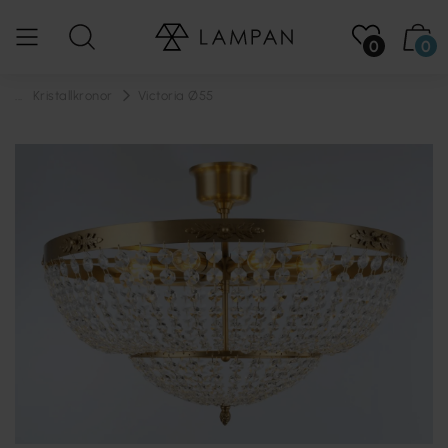
0
0
...
Kristallkronor
Victoria Ø55