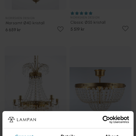
NORRSKEN DESIGN
NORRSKEN DESIGN
Classic Ø55 kristall
Morsamt Ø40 kristall
5 519 kr
6 659 kr