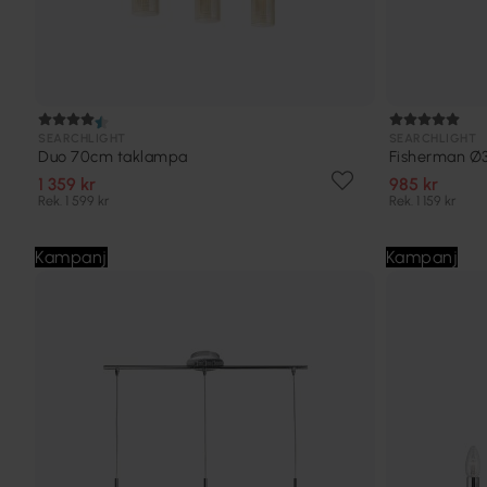
SEARCHLIGHT
SEARCHLIGHT
Duo 70cm taklampa
Fisherman Ø
1 359 kr
985 kr
Rek. 1 599 kr
Rek. 1 159 kr
Kampanj
Kampanj