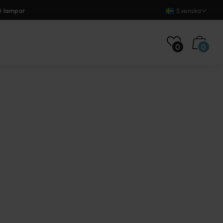
0 lampor
Svenska
0
0