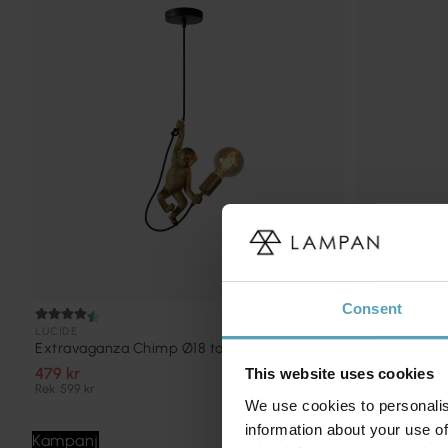
Consent
LUCIDE
HERSTAL
Extravaganza Chimp Ø18 taklampa
Vienda Ø20 
479 kr
249 kr
This website uses cookies
Rek. 599 kr
Rek. 699 kr
We use cookies to personalis
information about your use of
Kampanj
Kampanj