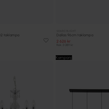
SEARCHLIGHT
32 taklampa
Dallas 96cm taklampa
2 626 kr
Rek. 3 089 kr
Kampanj