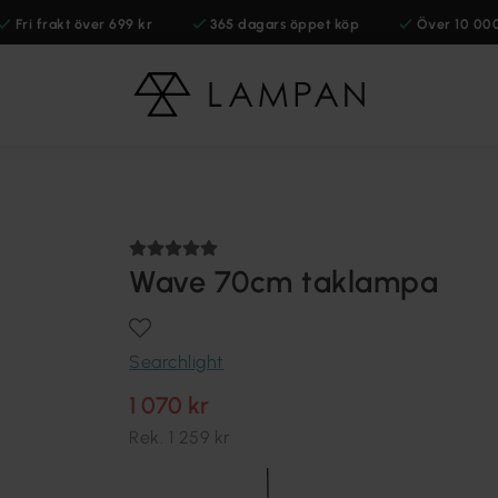
Fri frakt över 699 kr
365 dagars öppet köp
Över 10 00
Wave 70cm taklampa
Searchlight
1 070 kr
Rek.
1 259 kr