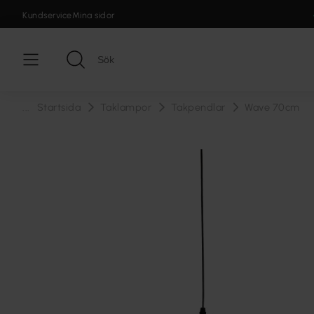
Kundservice
Mina sidor
...
Startsida
Taklampor
Takpendlar
Wave 70cm