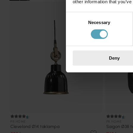
other information that you’ve
Consent
Necessary
Selection
Deny
PR HOME
PR HOME
Cleveland Ø14 taklampa
Saigon Ø38 