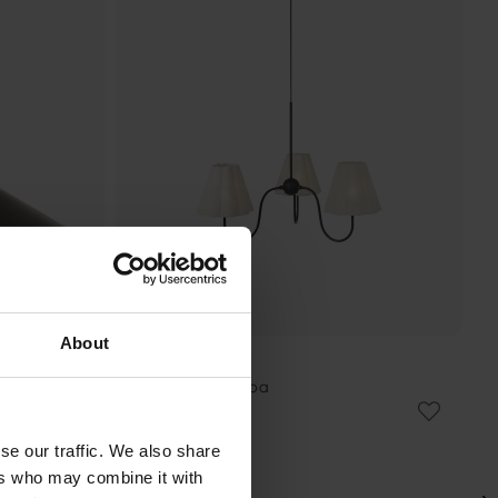
About
MARKSLÖJD
Veya Ø90 taklampa
2 730 kr
Rek. 3 399 kr
se our traffic. We also share
ers who may combine it with
PRISMATCH