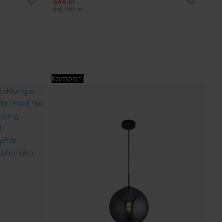
644 kr
Rek. 999 kr
Kampanj