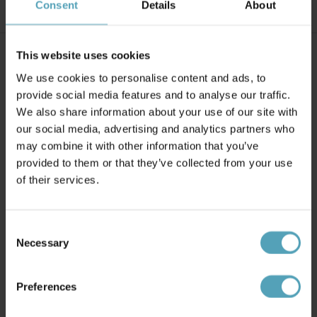
Consent
Details
About
This website uses cookies
We use cookies to personalise content and ads, to
Över 10 000 omdömen
provide social media features and to analyse our traffic.
We also share information about your use of our site with
our social media, advertising and analytics partners who
may combine it with other information that you’ve
provided to them or that they’ve collected from your use
of their services.
Consent
Necessary
Selection
FRI FRAKT ÖVER 699 KR
365 DAGAR ÖPPET KÖP
1-2 vardagar (lagerförda
Returnera om du inte skulle
Preferences
varor)
vara nöjd med ditt köp