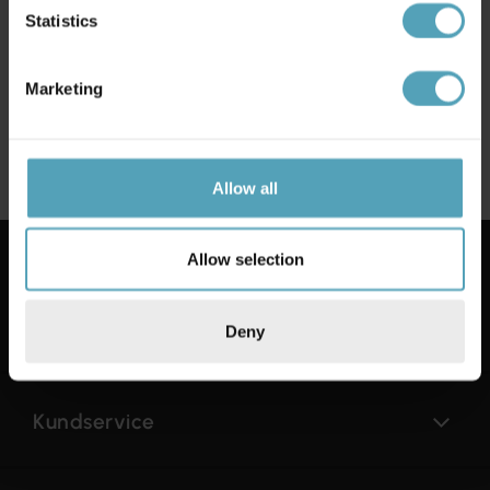
Statistics
KUNDTJÄNST
10 000 LAMPOR
Marketing
Chatt öppen vardagar kl. 10-
Från över 20 välkända
15
varumärken
Allow all
Allow selection
Deny
Kundservice