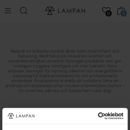
0
0
Startsida
Varumärken
Nexa är en ledande nordisk aktör inom smarta hem och
belysning. Med fokus på innovation, kvalitet och
användarvänlighet utvecklar företaget produkter som gör
vardagen tryggare, smidigare och mer bekväm. Nexa
erbjuder lösningar för styrning, säkerhet och energieffektiv
belysning för både privatpersoner och professionella
användare. Produkterna är enkla att installera, lätta att
använda och anpassade efter moderna hemmiljöers behov –
för smartare, säkrare och ljusare hem varje dag.