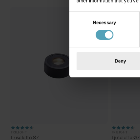
other information that you’ve
Consent
Necessary
Selection
Deny
FRILIGHT
FRILIGHT
Ljusplatta Ø7
Ljusplatta Ø7