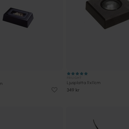
FRILIGHT
Ljusplatta 11x11cm
cm
349 kr