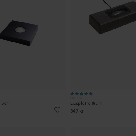
FRILIGHT
x15cm
Ljusplatta 18cm
349 kr