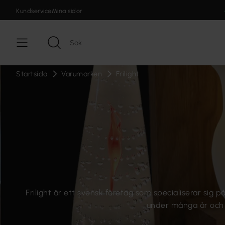
Kundservice
Mina sidor
Startsida
Varumärken
Frilight
Frilight är ett svensk företag som specialiserar sig
under många år och ha