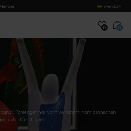
0 lampor
Svenska
0
0
usvagnar. Företaget har varit verksamt inom branschen
 och tillförlitlighet.