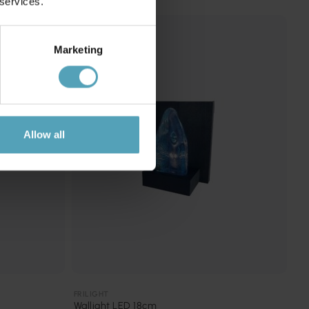
 services.
Marketing
Allow all
FRILIGHT
Wallight LED 18cm