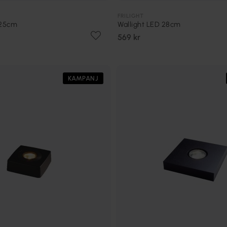
FRILIGHT
 25cm
Wallight LED 28cm
569 kr
KAMPANJ