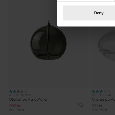
Deny
METTE DITMER
METTE DITMER
Oljelampa Aura Mellan
Oljelampa Au
209 kr
221 kr
Rek. 295 kr
Rek. 295 kr