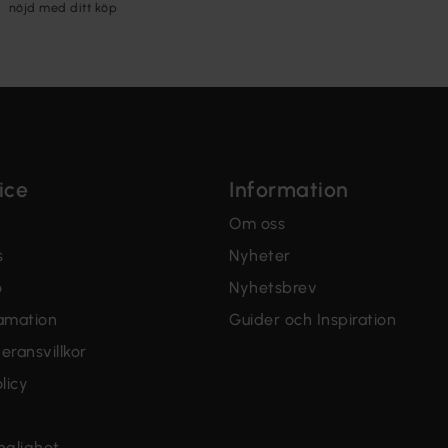
nöjd med ditt köp
ice
Information
Om oss
s
Nyheter
o
Nyhetsbrev
lamation
Guider och Inspiration
eransvillkor
licy
änglighet