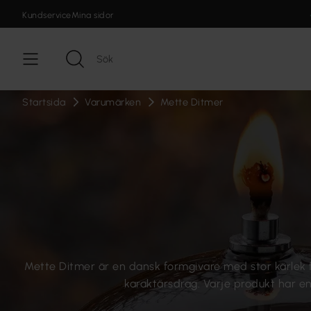
Kundservice
Mina sidor
Startsida
Varumärken
Mette Ditmer
Mette Ditmer är en dansk formgivare med stor kärlek f
karaktärsdrag. Varje produkt har en