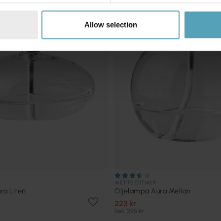
Allow selection
METTE DITMER
ra Liten
Oljelampa Aura Mellan
223 kr
Rek. 295 kr