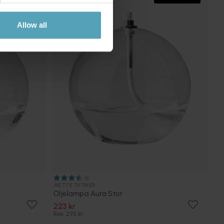
Allow all
METTE DITMER
Oljelampa Aura Stor
223 kr
Rek. 295 kr