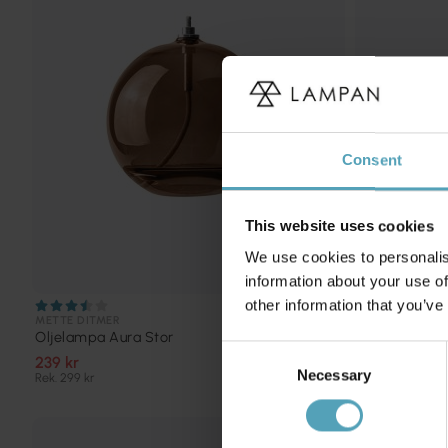
Consent
This website uses cookies
We use cookies to personalis
information about your use of
other information that you’ve
METTE DITMER
METTE DITMER
Oljelampa Aura Stor
Oljelampa Au
Consent
239 kr
215 kr
Necessary
Selection
Rek. 299 kr
Rek. 295 kr
PRISMATCH