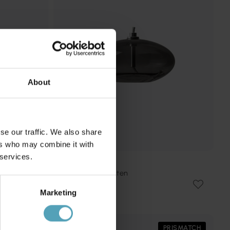
About
se our traffic. We also share
ers who may combine it with
 services.
METTE DITMER
Oljelampa Aura Liten
221 kr
Marketing
Rek. 295 kr
PRISMATCH
PRISMATCH