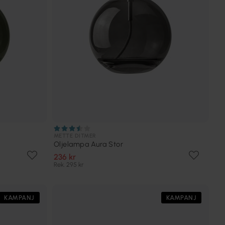
METTE DITMER
Oljelampa Aura Stor
236 kr
Rek. 295 kr
KAMPANJ
KAMPANJ