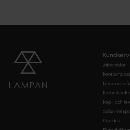
Kundserv
Mina sidor
Kontakta os
Leveransinf
Retur & rek
Köp- och lev
Säkerhetspo
Cookies
Digital tillg