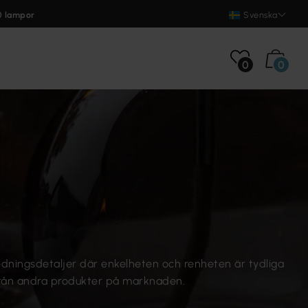
0 lampor
Svenska
0
0
edningsdetaljer där enkelheten och renheten är tydliga
m från andra produkter på marknaden.