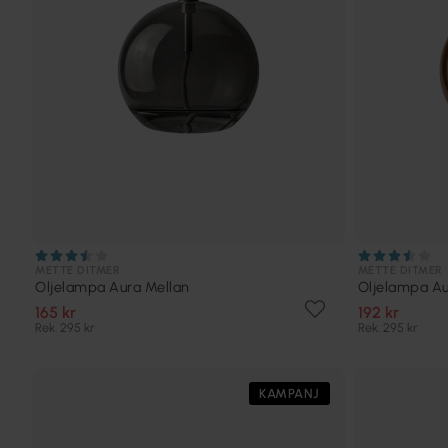
METTE DITMER
METTE DITMER
Oljelampa Aura Mellan
Oljelampa Au
165 kr
192 kr
Rek. 295 kr
Rek. 295 kr
KAMPANJ