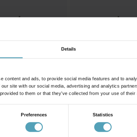
Details
e content and ads, to provide social media features and to analy
 our site with our social media, advertising and analytics partn
 provided to them or that they’ve collected from your use of their
METTE DITMER
ra Liten
Oljelampa Aura Liten
207 kr
Preferences
Statistics
Rek. 295 kr
KAMPANJ