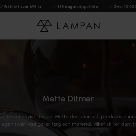
Fri frakt över 699 kr
365 dagars öppet köp
Över 10 00
Mette Ditmer
ör skandinavisk design. Mette designar och producerar inr
 egen twist vad gäller färg och material, vilket skiljer de