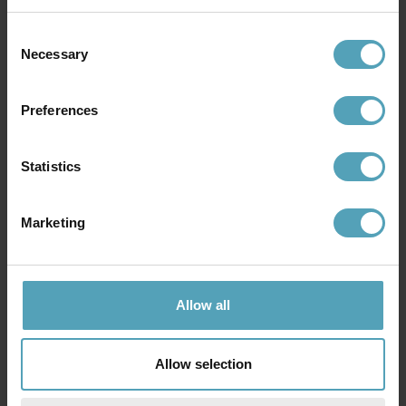
KAMPANJ
KAMPANJ
Consent
Necessary
Selection
Preferences
Statistics
Marketing
LUCIDE
LUCIDE
Goosy Soft Ø50 taklampa
Extravaganza Chimp Ø18
Allow all
taklampa
703 kr
479 kr
Rek. 879 kr
Rek. 599 kr
Allow selection
KAMPANJ
KAMPANJ