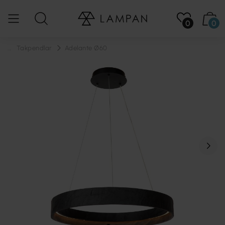
0
0
...
Takpendlar
Adelante Ø60