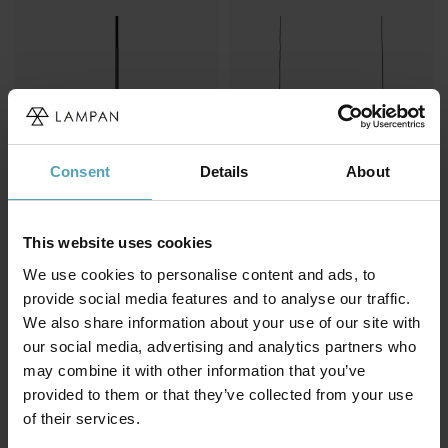
Consent
Details
About
This website uses cookies
HALO DESIGN
NORDIC LIGHTING
We use cookies to personalise content and ads, to
Baroni Ø46 taklampa
Pop 142cm taklampa
provide social media features and to analyse our traffic.
2 999 kr
2 249 kr
Rek. 2 999 kr
We also share information about your use of our site with
our social media, advertising and analytics partners who
may combine it with other information that you’ve
provided to them or that they’ve collected from your use
Andra köpte även
of their services.