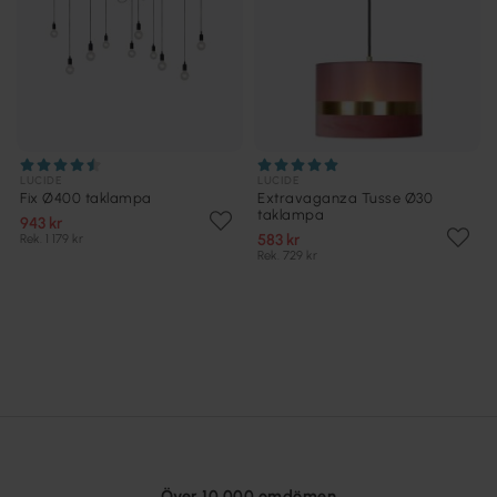
LUCIDE
LUCIDE
Fix Ø400 taklampa
Extravaganza Tusse Ø30
taklampa
943 kr
583 kr
Rek. 1 179 kr
Rek. 729 kr
Över 10 000 omdömen