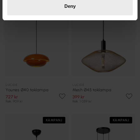
Deny
LUCIDE
LUCIDE
Younes Ø40 taklampa
Mesh Ø45 taklampa
727 kr
399 kr
Rek. 909 kr
Rek. 1 059 kr
KAMPANJ
KAMPANJ