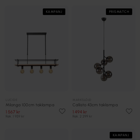
KAMPANJ
PRISMATCH
LUCIDE
MARKSLÖJD
Milonga 100cm taklampa
Callisto 43cm taklampa
1 567 kr
1 494 kr
Rek. 1 959 kr
Rek. 2 299 kr
KAMPANJ