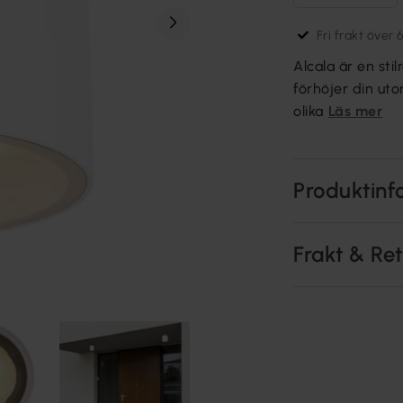
Fri frakt över 
Alcala är en st
förhöjer din uto
olika
Läs mer
Produktinf
Frakt & Re