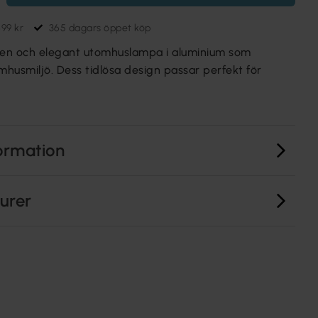
699 kr
365 dagars öppet köp
ilren och elegant utomhuslampa i aluminium som
mhusmiljö. Dess tidlösa design passar perfekt för
ormation
turer