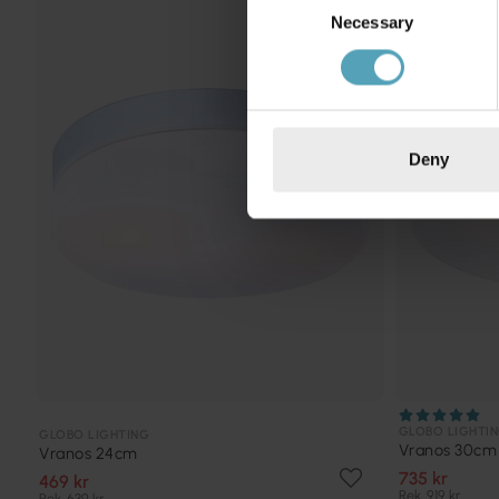
PRISMATCH
Necessary
Selection
Deny
GLOBO LIGHTI
GLOBO LIGHTING
Vranos 30cm
Vranos 24cm
735 kr
469 kr
Rek. 919 kr
Rek. 639 kr