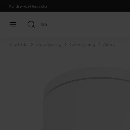
Kundservice
Mina sidor
Startsida
Utebelysning
Takbelysning
Alcala