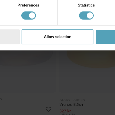
KAMPANJ
Preferences
Statistics
Allow selection
NG
GLOBO LIGHTING
Vranos 18,5cm
327 kr
Rek. 409 kr