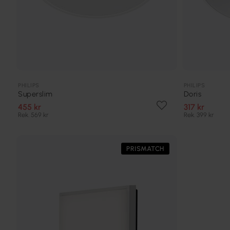
PHILIPS
PHILIPS
Superslim
Doris
455 kr
317 kr
Rek. 569 kr
Rek. 399 kr
PRISMATCH