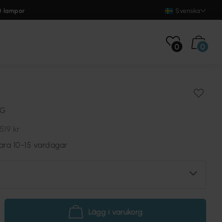
0 lampor
Svenska
0
0
NG
519 kr
ara 10-15 vardagar
Lägg i varukorg