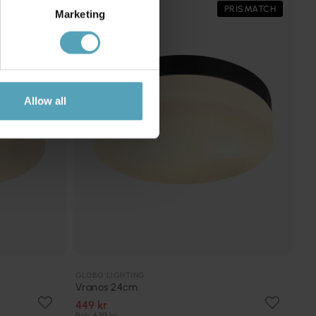
KAMPANJ
PRISMATCH
Marketing
Allow all
GLOBO LIGHTING
Vranos 24cm
449 kr
Rek. 639 kr