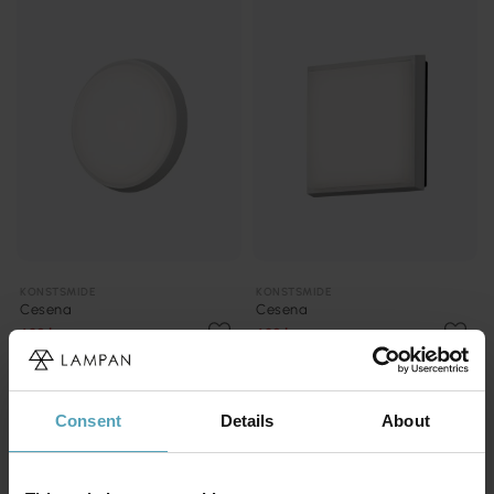
KONSTSMIDE
KONSTSMIDE
Cesena
Cesena
638 kr
638 kr
Rek. 959 kr
Rek. 959 kr
PRISMATCH
Consent
Details
About