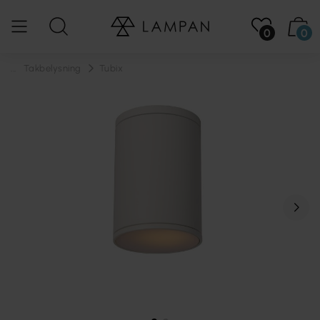
0
0
...
Takbelysning
Tubix