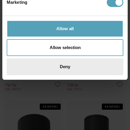
Marketing
Allow all
Allow selection
Deny
LUCIDE
LUCIDE
Dukan
Niort
767 kr
735 kr
Rek. 959 kr
Rek. 919 kr
KAMPANJ
KAMPANJ