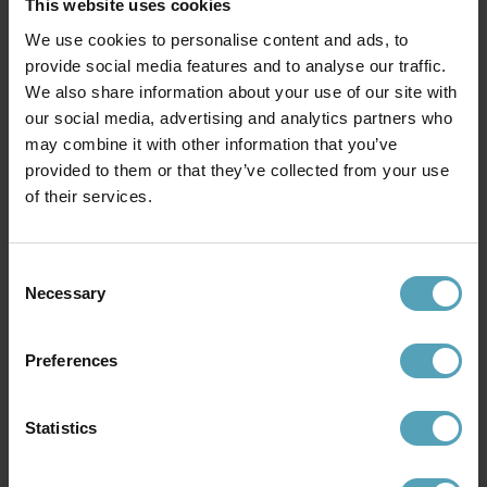
This website uses cookies
We use cookies to personalise content and ads, to
provide social media features and to analyse our traffic.
We also share information about your use of our site with
our social media, advertising and analytics partners who
may combine it with other information that you’ve
provided to them or that they’ve collected from your use
of their services.
GLOBO LIGHTING
Alcala
Consent
389 kr
Rek. 519 kr
Necessary
Selection
Preferences
Andra köpte även
Statistics
KAMPANJ
KAMPANJ