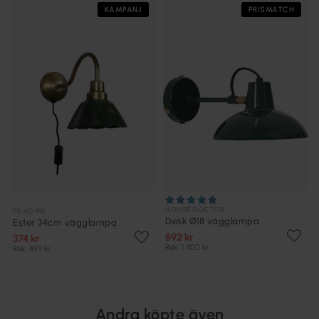
KAMPANJ
PRISMATCH
HOUSE DOCTOR
PR HOME
Desk Ø18 vägglampa
Ester 34cm vägglampa
892 kr
374 kr
Rek. 1 400 kr
Rek. 499 kr
Andra köpte även