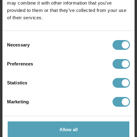
may combine it with other information that you’ve
KAMPANJ
KAMPANJ
provided to them or that they’ve collected from your use
of their services.
Consent
Necessary
Selection
Preferences
Statistics
LUCIDE
LUCIDE
Circle 43cm vägglampa
Römer Ø24 vägglampa
Marketing
599 kr
823 kr
Rek. 749 kr
Rek. 1 029 kr
KAMPANJ
KAMPANJ
Allow all