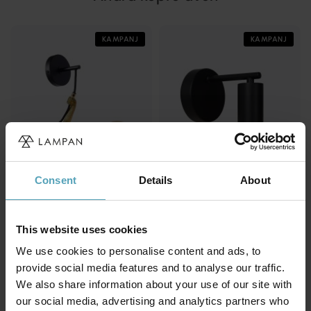
KAMPANJ
KAMPANJ
Consent
Details
About
This website uses cookies
LUCIDE
LUCIDE
Extravaganza Chimp 48cm
Leanne 15cm vägglampa
We use cookies to personalise content and ads, to
vägglampa
143 kr
provide social media features and to analyse our traffic.
463 kr
Rek. 179 kr
Rek. 579 kr
We also share information about your use of our site with
our social media, advertising and analytics partners who