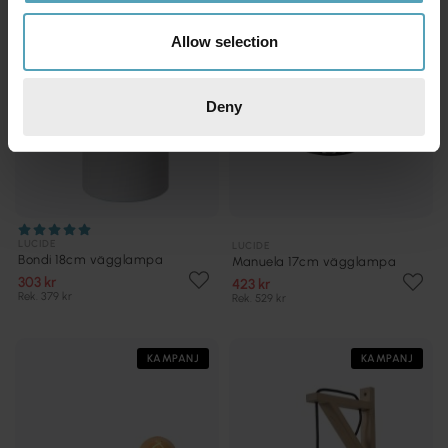
Allow selection
Deny
LUCIDE
LUCIDE
Bondi 18cm vägglampa
Manuela 17cm vägglampa
303 kr
423 kr
Rek. 379 kr
Rek. 529 kr
KAMPANJ
KAMPANJ