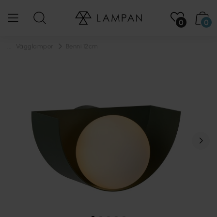
0
0
...
Vägglampor
Benni 12cm