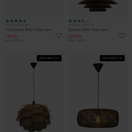
ANETA LIGHTING
ANETA LIGHTING
Carpatica Ø40 taklampa
Epsilon Ø45 taklampa
1 199 kr
1 295 kr
Rek. 2 199 kr
Rek. 1 649 kr
PRISMATCH
PRISMATCH