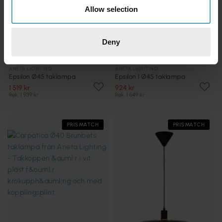
Allow selection
Deny
ANETA LIGHTING
ANETA LIGHTING
Epsilon Ø45 taklampa
Epsilon 1 Ø45 taklampa
1 519 kr
924 kr
Rek. 1 939 kr
Rek. 1 649 kr
PRISMATCH
PRISMATCH