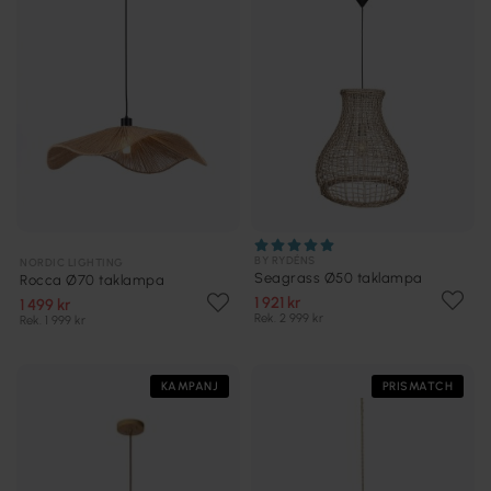
BY RYDÉNS
NORDIC LIGHTING
Seagrass Ø50 taklampa
Rocca Ø70 taklampa
1 921 kr
1 499 kr
Rek. 2 999 kr
Rek. 1 999 kr
KAMPANJ
PRISMATCH