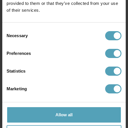
provided to them or that they’ve collected from your use
of their services.
ALDE & LIND
LUCIDE
Dester skärm exkl. upphäng
Magius 113cm taklampa
Consent
Ø58 taklampa
2 311 kr
Necessary
Selection
3 499 kr
Rek. 2 889 kr
Preferences
Andra köpte även
Statistics
PRISMATCH
PRISMATCH
Marketing
Allow all