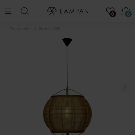
0
0
...
Takpendlar
Borneo Ø58