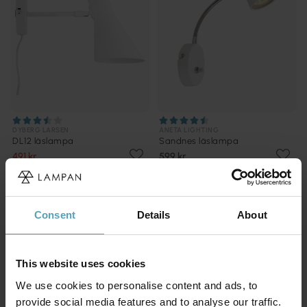
DYBERG LARSEN
ANETA LIGHTING
DL12 läslampa
Sandnes läslampa
491 kr
599 kr
Rek. 729 kr
Consent
Details
About
This website uses cookies
We use cookies to personalise content and ads, to
provide social media features and to analyse our traffic.