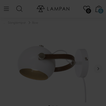
0
0
...
Sänglampor
Bow