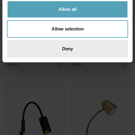
Allow all
Allow selection
Deny
ANETA LIGHTING
ANETA LIGHTING
Sensilo läslampa
Eketorp läslampa
1 149 kr
1 119 kr