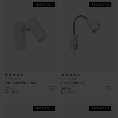
PRISMATCH
PRISMATCH
MARKSLÖJD
MARKSLÖJD
Barcelona läslampa
Ciro läslampa
379 kr
359 kr
Rek. 549 kr
Rek. 499 kr
PRISMATCH
PRISMATCH