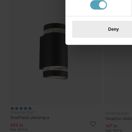
KAMPANJ
Deny
SEARCHLIGHT
SEARCHLIGHT
Sheffield utelampa
Houston ute
695 kr
147 kr
Rek. 869 kr
Rek. 489 kr