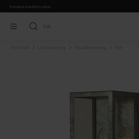
Kundservice
Mina sidor
Startsida
Utebelysning
Fasadbelysning
Box