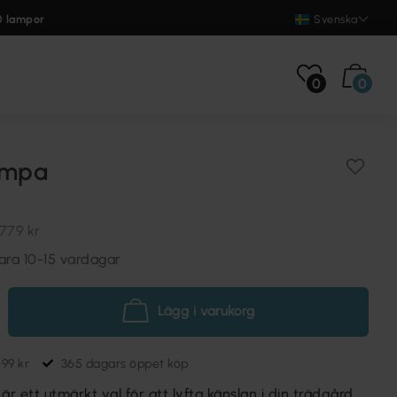
0 lampor
Svenska
0
0
ampa
779 kr
ara 10-15 vardagar
Lägg i varukorg
699 kr
365 dagars öppet köp
 ett utmärkt val för att lyfta känslan i din trädgård,