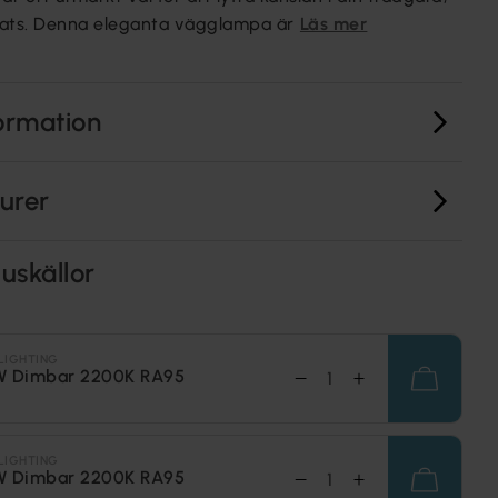
plats. Denna eleganta vägglampa är
Läs mer
ormation
turer
uskällor
LIGHTING
W Dimbar 2200K RA95
LIGHTING
W Dimbar 2200K RA95