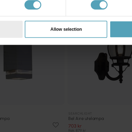
KAMPANJ
Allow selection
SEARCHLIGHT
lampa
Bel Aire utelampa
703 kr
Rek. 879 kr