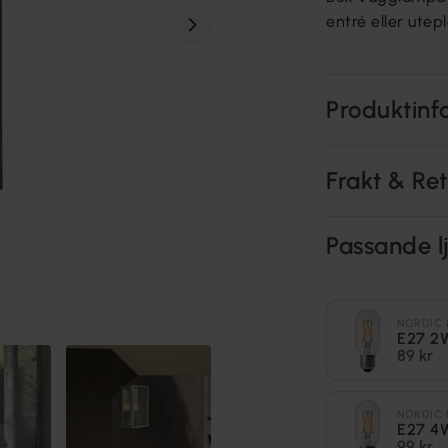
entré eller ute
Produktinf
Frakt & Re
Passande lj
NORDIC 
E27 2
89 kr
NORDIC 
E27 4
99 kr