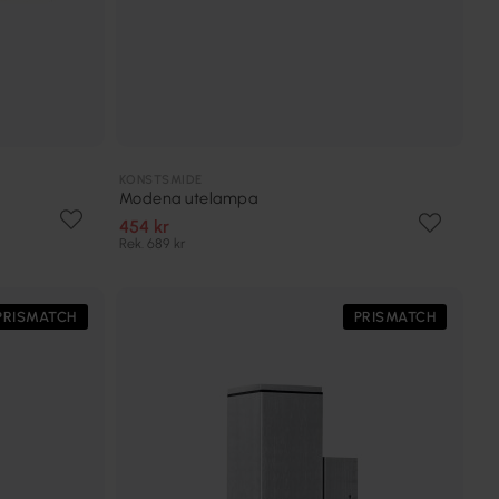
KONSTSMIDE
Modena utelampa
454 kr
Rek. 689 kr
PRISMATCH
PRISMATCH