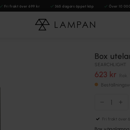
Fri frakt över 699 kr
365 dagars öppet köp
Över 10 00
Box utel
SEARCHLIGHT
623 kr
Rek.
Beställningsv
Fri frakt över 
Box vägglampa är