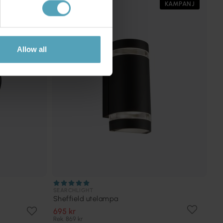
KAMPANJ
KAMPANJ
Allow all
SEARCHLIGHT
Sheffield utelampa
695 kr
Rek. 869 kr