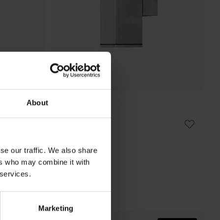
About
KONSTSMIDE
Monza utelampa
418 kr
Rek. 629 kr
se our traffic. We also share
ers who may combine it with
 services.
Marketing