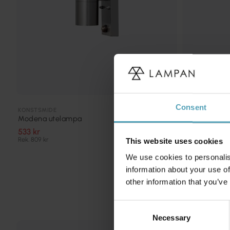
Consent
KONSTSMIDE
KONSTSMIDE
Modena ute
Modena utelampa
141 kr
533 kr
Rek. 469 kr
Rek. 809 kr
This website uses cookies
We use cookies to personalis
information about your use of
other information that you’ve
Consent
Necessary
Selection